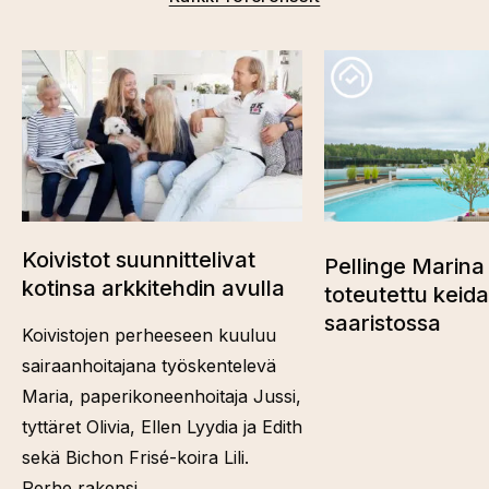
Koivistot suunnittelivat
Pellinge Marina 
kotinsa arkkitehdin avulla
toteutettu keid
saaristossa
Koivistojen perheeseen kuuluu
sairaanhoitajana työskentelevä
Maria, paperikoneenhoitaja Jussi,
tyttäret Olivia, Ellen Lyydia ja Edith
sekä Bichon Frisé-koira Lili.
Perhe rakensi…