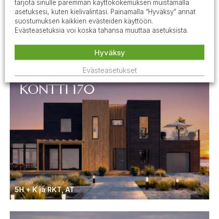
tarjota sinulle paremman käyttökokemuksen muistamalla
asetuksesi, kuten kielivalintasi. Painamalla “Hyväksy” annat
suostumuksen kaikkien evästeiden käyttöön.
Evästeasetuksia voi koska tahansa muuttaa asetuksista.
4H + K
Kerrosala: 119 m²
Hyväksy
Evästeasetukset
KONTTI 170
5H + K ja RKT, AT