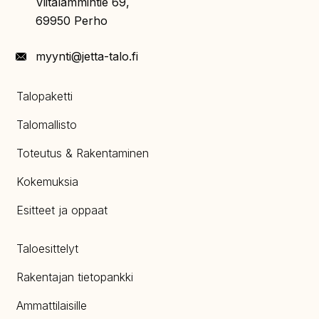
Viitalammintie 69,
69950 Perho
myynti@jetta-talo.fi
Talopaketti
Talomallisto
Toteutus & Rakentaminen
Kokemuksia
Esitteet ja oppaat
Taloesittelyt
Rakentajan tietopankki
Ammattilaisille