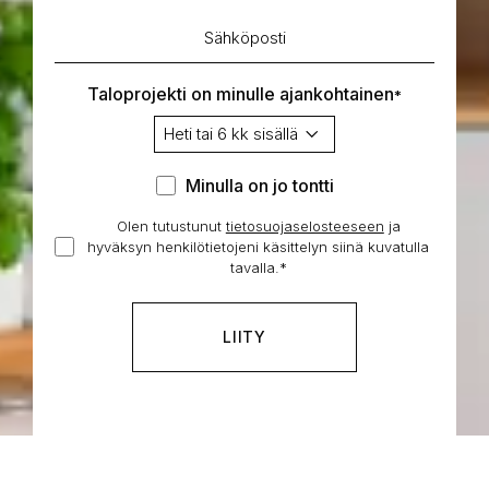
Sähköposti
*
Taloprojekti on minulle ajankohtainen
*
Minulla
Minulla on jo tontti
on
Olen tutustunut
tietosuojaselosteeseen
Hyväksyn
ja
jo
hyväksyn henkilötietojeni käsittelyn siinä kuvatulla
henkilötietojeni
tontti
tavalla.
*
käsittelyn
*