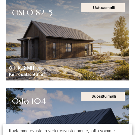
Uutuusmalli
OSLO 82_5
OH, K, 2 MH
Kerrosala: 96 m²
Suosittu malli
Oslo 104
Käytämme evästeitä verkkosivustollamme, jotta voimme