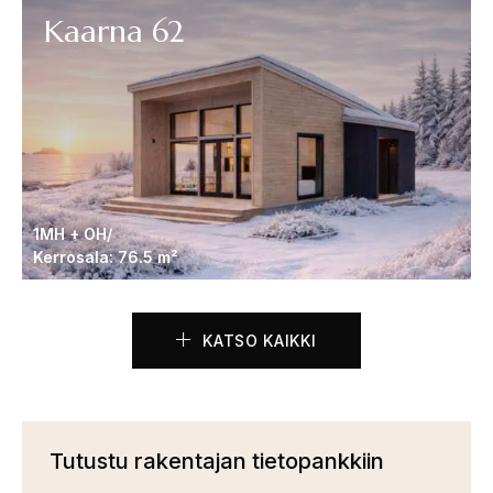
Kaarna 62
1MH + OH/
Kerrosala: 76.5 m²
KATSO KAIKKI
Tutustu rakentajan tietopankkiin