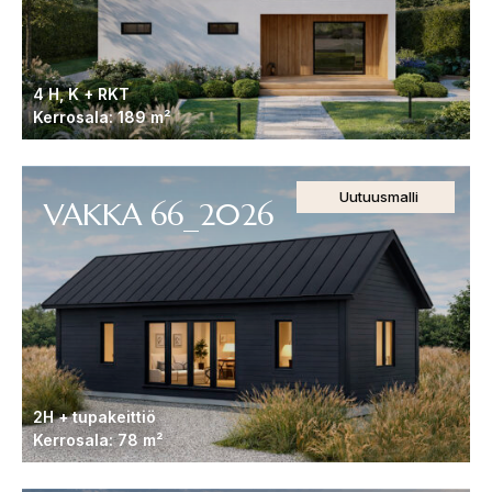
4 H, K + RKT
Kerrosala: 189 m²
Uutuusmalli
VAKKA 66_2026
2H + tupakeittiö
Kerrosala: 78 m²