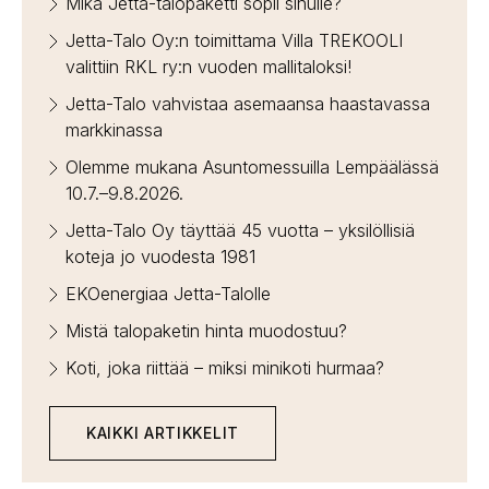
Mikä Jetta-talopaketti sopii sinulle?
Jetta-Talo Oy:n toimittama Villa TREKOOLI
valittiin RKL ry:n vuoden mallitaloksi!
Jetta-Talo vahvistaa asemaansa haastavassa
markkinassa
Olemme mukana Asuntomessuilla Lempäälässä
10.7.–9.8.2026.
Jetta-Talo Oy täyttää 45 vuotta – yksilöllisiä
koteja jo vuodesta 1981
EKOenergiaa Jetta-Talolle
Mistä talopaketin hinta muodostuu?
Koti, joka riittää – miksi minikoti hurmaa?
KAIKKI ARTIKKELIT