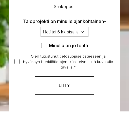
Sähköposti
*
Taloprojekti on minulle ajankohtainen
*
Minulla
Minulla on jo tontti
on
Olen tutustunut
tietosuojaselosteeseen
Hyväksyn
ja
jo
hyväksyn henkilötietojeni käsittelyn siinä kuvatulla
henkilötietojeni
tontti
tavalla.
*
käsittelyn
*