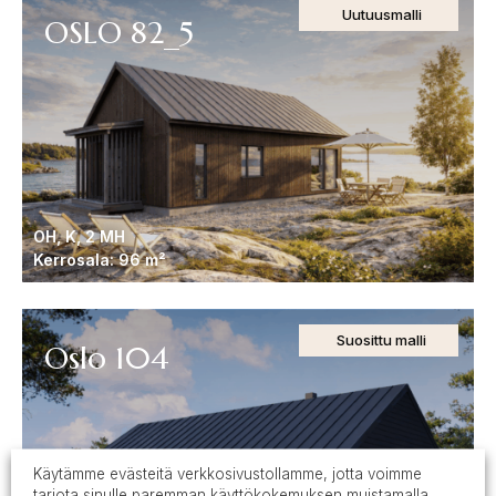
Uutuusmalli
OSLO 82_5
OH, K, 2 MH
Kerrosala: 96 m²
Suosittu malli
Oslo 104
Käytämme evästeitä verkkosivustollamme, jotta voimme
tarjota sinulle paremman käyttökokemuksen muistamalla