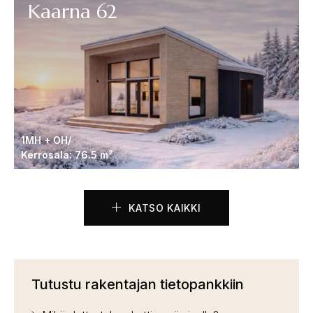
Kaarna 62
1MH + OH/
Kerrosala: 76.5 m²
KATSO KAIKKI
Tutustu rakentajan tietopankkiin