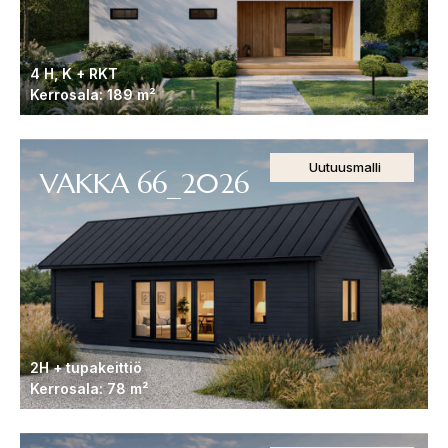
4 H, K + RKT
Kerrosala: 189 m²
Uutuusmalli
VAKKA 66_2026
2H + tupakeittiö
Kerrosala: 78 m²