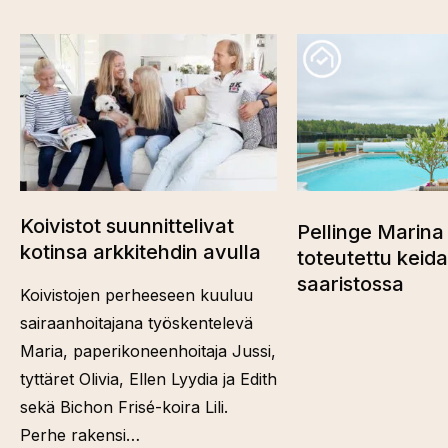
Koivistot suunnittelivat
Pellinge Marina 
kotinsa arkkitehdin avulla
toteutettu keid
saaristossa
Koivistojen perheeseen kuuluu
sairaanhoitajana työskentelevä
Maria, paperikoneenhoitaja Jussi,
tyttäret Olivia, Ellen Lyydia ja Edith
sekä Bichon Frisé-koira Lili.
Perhe rakensi…