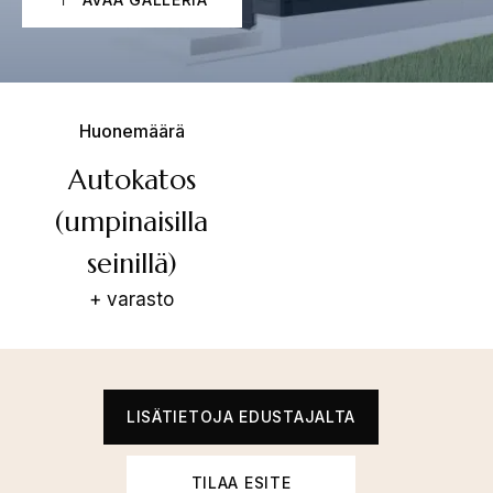
Huonemäärä
Autokatos
(umpinaisilla
seinillä)
+ varasto
LISÄTIETOJA EDUSTAJALTA
TILAA ESITE