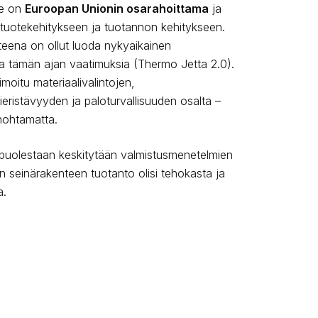
ke on
Euroopan Unionin osarahoittama
ja
tuotekehitykseen ja tuotannon kehitykseen.
teena on ollut luoda nykyaikainen
a tämän ajan vaatimuksia (Thermo Jetta 2.0).
oitu materiaalivalintojen,
eristävyyden ja paloturvallisuuden osalta –
nohtamatta.
puolestaan keskitytään valmistusmenetelmien
n seinärakenteen tuotanto olisi tehokasta ja
a.