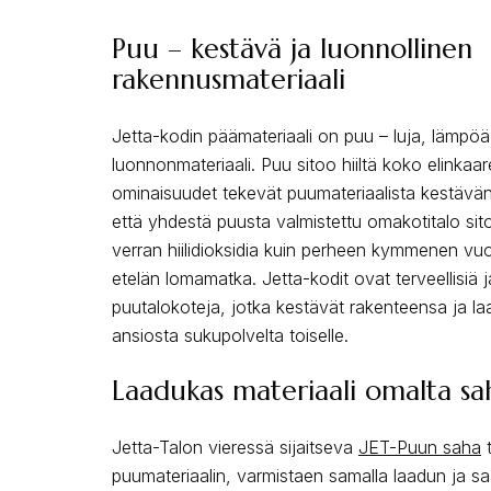
Puu – kestävä ja luonnollinen
rakennusmateriaali
Jetta-kodin päämateriaali on puu – luja, lämpö
luonnonmateriaali. Puu sitoo hiiltä koko elinkaa
ominaisuudet tekevät puumateriaalista kestävän 
että yhdestä puusta valmistettu omakotitalo si
verran hiilidioksidia kuin perheen kymmenen vu
etelän lomamatka. Jetta-kodit ovat terveellisiä ja
puutalokoteja, jotka kestävät rakenteensa ja l
ansiosta sukupolvelta toiselle.
Laadukas materiaali omalta sa
Jetta-Talon vieressä sijaitseva
JET-Puun saha
t
puumateriaalin, varmistaen samalla laadun ja s