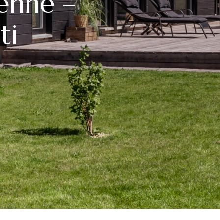
enne –
ti