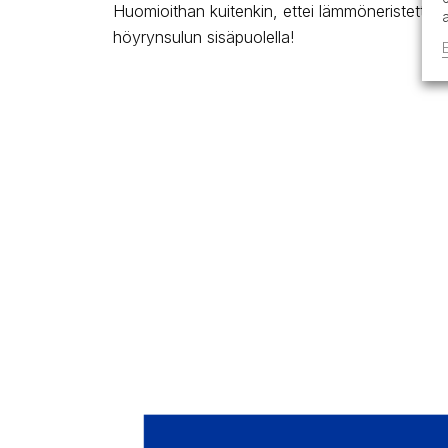
Huomioithan kuitenkin, ettei lämmöneristettä s
höyrynsulun sisäpuolella!