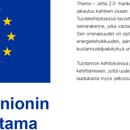
Themo – Jetta 2.0 -han
jakautuu kahteen osaan: 
Tuotekehityksessä tavoit
seinärakenne, joka vasta
Sen ominaisuudet on optim
energiatehokkuuden, ääni
kustannuskilpailukykyä u
Tuotannon kehityksessä 
kehittämiseen, jotta uude
laadukasta myös jatkoss