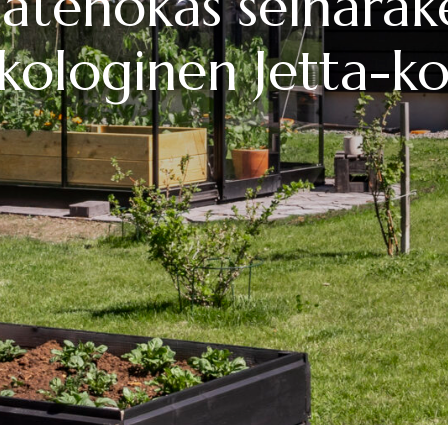
iatehokas seinärak
kologinen Jetta-ko