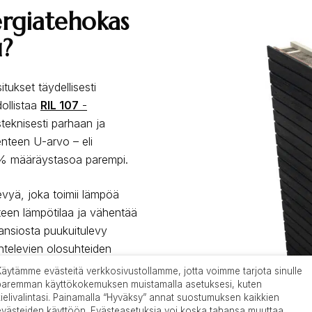
ergiatehokas
u?
itukset täydellisesti
ollistaa
RIL 107
-
teknisesti parhaan ja
enteen U-arvo – eli
 % määräystasoa parempi.
vyä, joka toimii lämpöä
een lämpötilaa ja vähentää
 ansiosta puukuitulevy
htelevien olosuhteiden
ulensuojan sisäpinnassa ja
Käytämme evästeitä verkkosivustollamme, jotta voimme tarjota sinulle
paremman käyttökokemuksen muistamalla asetuksesi, kuten
kielivalintasi. Painamalla “Hyväksy” annat suostumuksen kaikkien
evästeiden käyttöön. Evästeasetuksia voi koska tahansa muuttaa