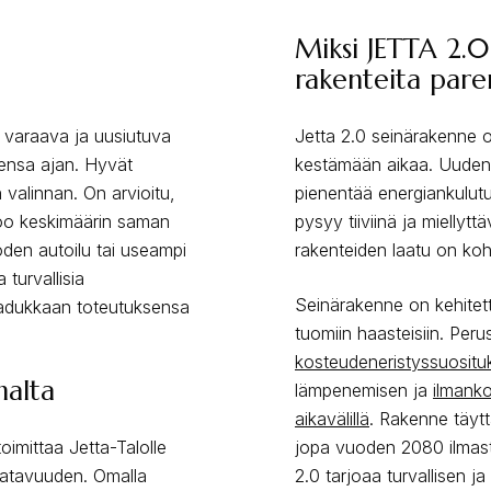
Miksi JETTA 2.
rakenteita par
ä varaava ja uusiutuva
Jetta 2.0 seinärakenne 
rensa ajan. Hyvät
kestämään aikaa. Uuden
valinnan. On arvioitu,
pienentää energiankulutus
too keskimäärin saman
pysyy tiiviinä ja miellyt
oden autoilu tai useampi
rakenteiden laatu on kohd
 turvallisia
Seinärakenne on kehite
aadukkaan toteutuksensa
tuomiin haasteisiin. Per
kosteudeneristyssuosituk
halta
lämpenemisen ja
ilmanko
aikavälillä
. Rakenne täyt
oimittaa Jetta-Talolle
jopa vuoden 2080 ilmas
aatavuuden. Omalla
2.0 tarjoaa turvallisen 