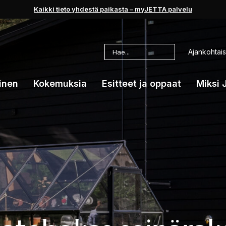
Kaikki tieto yhdestä paikasta – myJETTA palvelu
Haku:
Ajankohtais
inen
Kokemuksia
Esitteet ja oppaat
Miksi 