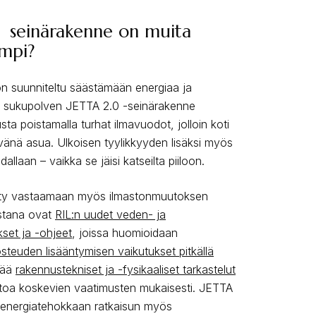
0 seinärakenne on muita
empi?
on suunniteltu säästämään energiaa ja
 sukupolven JETTA 2.0 -seinärakenne
ta poistamalla turhat ilmavuodot, jolloin koti
tävänä asua. Ulkoisen tyylikkyyden lisäksi myös
allaan – vaikka se jäisi katseilta piiloon.
tty vastaamaan myös ilmastonmuutoksen
ustana ovat
RIL:n uudet veden- ja
set ja -ohjeet
, joissa huomioidaan
steuden lisääntymisen vaikutukset pitkällä
tää
rakennustekniset ja -fysikaaliset tarkastelut
toa koskevien vaatimusten mukaisesti. JETTA
ja energiatehokkaan ratkaisun myös