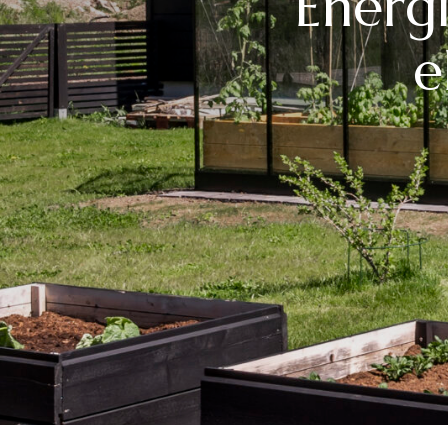
Energ
e