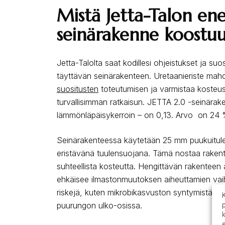
Mistä Jetta-Talon en
seinärakenne koostu
Jetta-Talolta saat kodillesi ohjeistukset ja suos
täyttävän seinärakenteen. Uretaanieriste mahd
suositusten
toteutumisen ja varmistaa kosteus
turvallisimman ratkaisun. JETTA 2.0 -seinärak
lämmönläpäisykerroin – on 0,13. Arvo on 24
Seinärakenteessa käytetään 25 mm puukuitule
eristävänä tuulensuojana. Tämä nostaa rakent
suhteellista kosteutta. Hengittävän rakenteen
ehkäisee ilmastonmuutoksen aiheuttamien vai
riskejä, kuten mikrobikasvuston syntymistä tu
puurungon ulko-osissa.