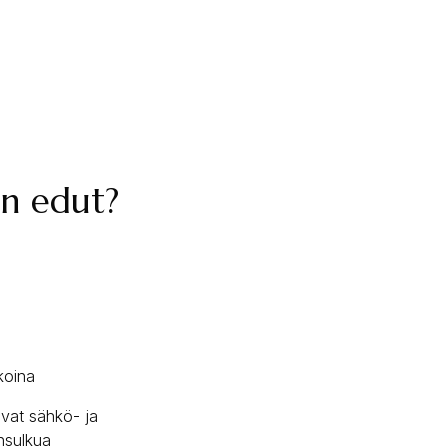
en edut?
koina
tavat sähkö- ja
nsulkua