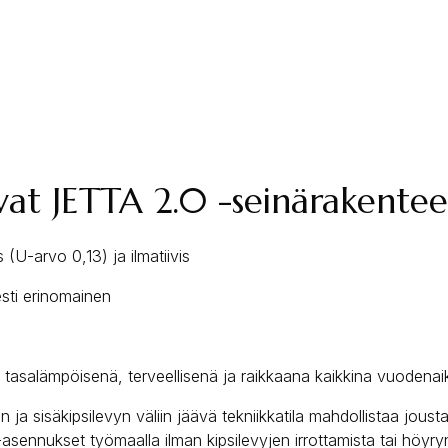
vat JETTA 2.0 -seinärakente
(U-arvo 0,13) ja ilmatiivis
sti erinomainen
 tasalämpöisenä, terveellisenä ja raikkaana kaikkina vuodenai
n ja sisäkipsilevyn väliin jäävä tekniikkatila mahdollistaa jous
asennukset työmaalla ilman kipsilevyjen irrottamista tai höyry