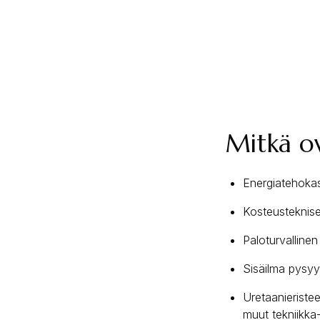
Mitkä o
Energiatehokas 
Kosteusteknise
Paloturvallinen
Sisäilma pysyy
Uretaanieristee
muut tekniikka-