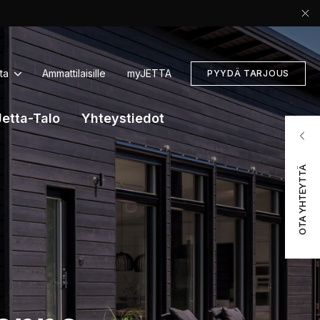
ta
Ammattilaisille
myJETTA
PYYDÄ TARJOUS
Jetta-Talo
Yhteystiedot
OTA YHTEYTTÄ