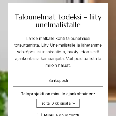
Talounelmat todeksi – liity
unelmalistalle
Lähde matkalle kohti talounelmiesi
toteuttamista. Liity Unelmalistalle ja lähetämme
sähköpostiisi inspiraatiota, hyötytietoa sekä
ajankohtaisia kampanjoita. Voit poistua listalta
milloin haluat.
Sähköposti
*
Taloprojekti on minulle ajankohtainen
*
Minulla
Minulla on jo tontti