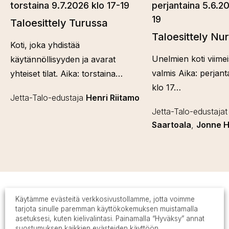
torstaina 9.7.2026 klo 17-19
perjantaina 5.6.20
19
Taloesittely Turussa
Taloesittely Nur
Koti, joka yhdistää
Unelmien koti viimeis
käytännöllisyyden ja avarat
valmis Aika: perjant
yhteiset tilat. Aika: torstaina…
klo 17…
Jetta-Talo-edustaja
Henri Riitamo
Jetta-Talo-edustaja
Saartoala
,
Jonne H
Inspiroidu toteutuneista
Käytämme evästeitä verkkosivustollamme, jotta voimme
tarjota sinulle paremman käyttökokemuksen muistamalla
Jetta-kodeista
asetuksesi, kuten kielivalintasi. Painamalla “Hyväksy” annat
suostumuksen kaikkien evästeiden käyttöön.