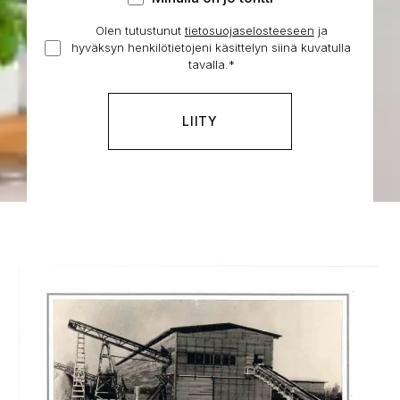
on
Olen tutustunut
tietosuojaselosteeseen
Hyväksyn
ja
jo
hyväksyn henkilötietojeni käsittelyn siinä kuvatulla
henkilötietojeni
tontti
tavalla.
*
käsittelyn
*