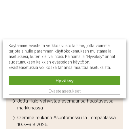
Käytämme evästeitä verkkosivustollamme, jotta voimme
tarjota sinulle paremman käyttökokemuksen muistamalla
asetuksesi, kuten kielivalintasi. Painamalla “Hyväksy” annat
Tutustu rakentajan tietopankkiin
suostumuksen kaikkien evästeiden käyttöön.
Evästeasetuksia voi koska tahansa muuttaa asetuksista.
Mikä Jetta-talopaketti sopii sinulle?
Hyväksy
Jetta-Talo Oy:n toimittama Villa TREKOOLI
valittiin RKL ry:n vuoden mallitaloksi!
Evästeasetukset
Jetta-Talo vahvistaa asemaansa haastavassa
markkinassa
Olemme mukana Asuntomessuilla Lempäälässä
10.7.–9.8.2026.