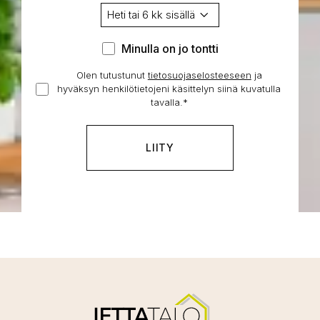
Minulla
Minulla on jo tontti
on
Olen tutustunut
tietosuojaselosteeseen
Hyväksyn
ja
jo
hyväksyn henkilötietojeni käsittelyn siinä kuvatulla
henkilötietojeni
tontti
tavalla.
*
käsittelyn
*