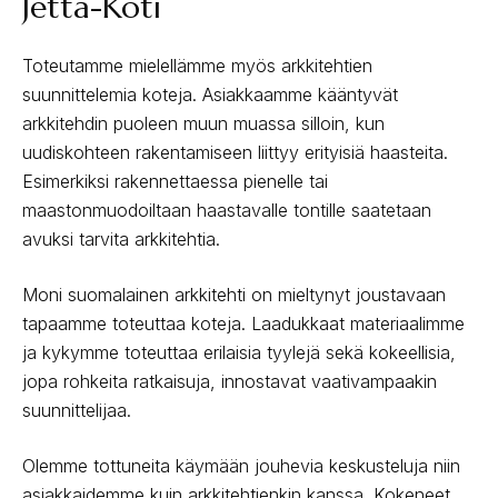
Jetta-Koti
Toteutamme mielellämme myös arkkitehtien
suunnittelemia koteja. Asiakkaamme kääntyvät
arkkitehdin puoleen muun muassa silloin, kun
uudiskohteen rakentamiseen liittyy erityisiä haasteita.
Esimerkiksi rakennettaessa pienelle tai
maastonmuodoiltaan haastavalle tontille saatetaan
avuksi tarvita arkkitehtia.
Moni suomalainen arkkitehti on mieltynyt joustavaan
tapaamme toteuttaa koteja. Laadukkaat materiaalimme
ja kykymme toteuttaa erilaisia tyylejä sekä kokeellisia,
jopa rohkeita ratkaisuja, innostavat vaativampaakin
suunnittelijaa.
Olemme tottuneita käymään jouhevia keskusteluja niin
asiakkaidemme kuin arkkitehtienkin kanssa. Kokeneet