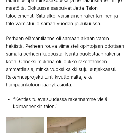
rakennuslupa tuli kesäkuussa ja heinäkuussa tehtiin jo
maatöitä. Elokuussa saapuivat Jetta-Talon
taloelementit. Siitä alkoi varsinainen rakentaminen ja
talo valmistui jo saman vuoden joulukuussa.
Perheen elämäntilanne oli samaan aikaan varsin
hektistä. Perheen rouva viimeisteli opintojaan odottaen
samalla perheen kuopusta. Isäntä puolestaan rakensi
kotia. Onneksi mukana oli joukko rakentamisen
ammattilaisia, minkä vuoksi kaikki sujui sutjakkaasti.
Rakennusprojekti tunti kivuttomalta, eikä
hampaankoloon jäänyt asioita.
”Kenties tulevaisuudessa rakennamme vielä
kolmannenkin talon.”