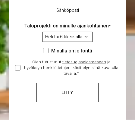
Sähköposti
*
Taloprojekti on minulle ajankohtainen
*
Minulla
Minulla on jo tontti
on
Olen tutustunut
tietosuojaselosteeseen
Hyväksyn
ja
jo
hyväksyn henkilötietojeni käsittelyn siinä kuvatulla
henkilötietojeni
tontti
tavalla.
*
käsittelyn
*