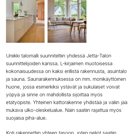
Uniikki talomalli suunniteltiin yhdessä Jetta-Talon
suunnittelijoiden kanssa. L-kirjaimen muotoisessa
kokonaisuudessa on kaksi erillistä rakennusta, asuintalo
ja sauna. Saunarakennuksessa on mm. monikäyttöinen
huone, jossa esimerkiksi ystävät ja sukulaiset voivat
yöpyä ja sinne on mahdollista sijoittaa myös
etätyöpiste. Yhteinen kattorakenne yhdistää ja väliin jää
mukava ulko-oleskelualue. Näin saatiin rajattua myös
suojaisa piha-alue.
Koti rakennettiin yhteen tasoon, joten neliöt saatiin