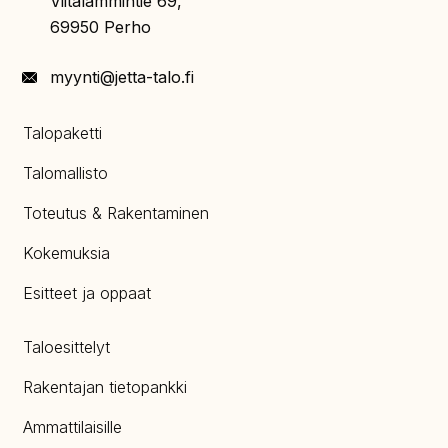
Viitalammintie 69,
69950 Perho
myynti@jetta-talo.fi
Talopaketti
Talomallisto
Toteutus & Rakentaminen
Kokemuksia
Esitteet ja oppaat
Taloesittelyt
Rakentajan tietopankki
Ammattilaisille