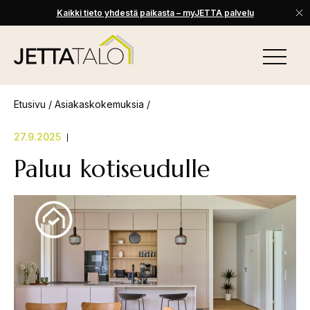
Kaikki tieto yhdestä paikasta – myJETTA palvelu
Skip
to
VALIKKO
content
Jetta-
Talo
Etusivu
/
Asiakaskokemuksia
/
27.9.2025
Paluu kotiseudulle