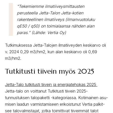
”Tekemiemme ilmatiiveysmittausten
perusteella Jetta-Talon Jetta-kotien
rakenteellinen ilmatiiveys (ilmanvuotoluku
qE50 / q50) on toimialaansa nähden alan
paras.” (Lähde: Vertia Oy)
Tutkimuksessa Jetta-Talojen ilmatiiveyden keskiarvo oli
v. 2024 0,29 m3/hm2, kun alan keskiarvo oli 0,69
m3/hm2.
Tutkitusti tiivein myös 2025
Jetta-Talo tutkitusti tiivein ja energiatehokas 2025
Jetta-talo on voittanut Tutkitusti tiivein 2025-
tunnustuksen talopaketti -kategoriassa. Ko­ti­mai­nen asu­
mi­sen laa­dun var­mis­ta­mi­seen eri­kois­tu­nut Ver­tia pal­kit­
see ta­lo­val­mis­ta­jat, jot­ka toi­mit­ti­vat tii­veim­mät ta­lot