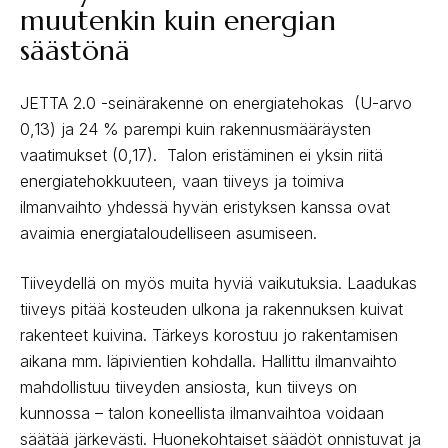
muutenkin kuin energian
säästönä
JETTA 2.0 -seinärakenne on energiatehokas (U-arvo
0,13) ja 24 % parempi kuin rakennusmääräysten
vaatimukset (0,17). Talon eristäminen ei yksin riitä
energiatehokkuuteen, vaan tiiveys ja toimiva
ilmanvaihto yhdessä hyvän eristyksen kanssa ovat
avaimia energiataloudelliseen asumiseen.
Tiiveydellä on myös muita hyviä vaikutuksia. Laadukas
tiiveys pitää kosteuden ulkona ja rakennuksen kuivat
rakenteet kuivina. Tärkeys korostuu jo rakentamisen
aikana mm. läpivientien kohdalla. Hallittu ilmanvaihto
mahdollistuu tiiveyden ansiosta, kun tiiveys on
kunnossa – talon koneellista ilmanvaihtoa voidaan
säätää järkevästi. Huonekohtaiset säädöt onnistuvat ja