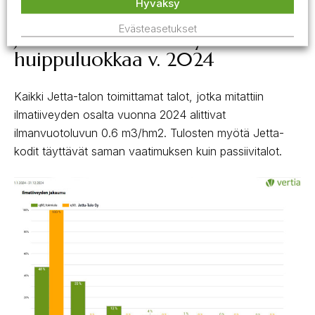
Hyväksy
Evästeasetukset
Jetta-Talon ilmatiiveyden arvot
huippuluokkaa v. 2024
Kaikki Jetta-talon toimittamat talot, jotka mitattiin
ilmatiiveyden osalta vuonna 2024 alittivat
ilmanvuotoluvun 0.6 m3/hm2. Tulosten myötä Jetta-
kodit täyttävät saman vaatimuksen kuin passiivitalot.