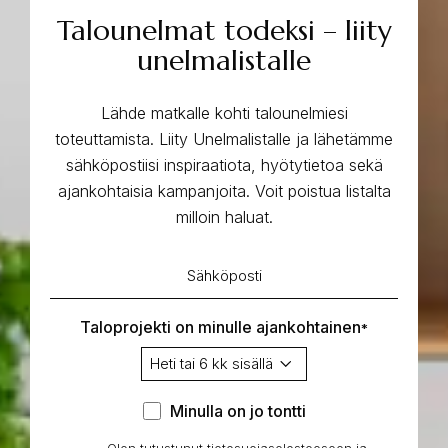
Talounelmat todeksi – liity
unelmalistalle
Lähde matkalle kohti talounelmiesi
toteuttamista. Liity Unelmalistalle ja lähetämme
sähköpostiisi inspiraatiota, hyötytietoa sekä
ajankohtaisia kampanjoita. Voit poistua listalta
milloin haluat.
Sähköposti
*
Taloprojekti on minulle ajankohtainen
*
Minulla
Minulla on jo tontti
on
Olen tutustunut
tietosuojaselosteeseen
ja