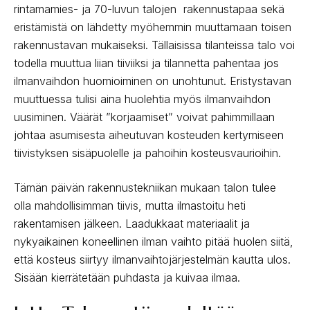
rintamamies- ja 70-luvun talojen rakennustapaa sekä
eristämistä on lähdetty myöhemmin muuttamaan toisen
rakennustavan mukaiseksi. Tällaisissa tilanteissa talo voi
todella muuttua liian tiiviiksi ja tilannetta pahentaa jos
ilmanvaihdon huomioiminen on unohtunut. Eristystavan
muuttuessa tulisi aina huolehtia myös ilmanvaihdon
uusiminen. Väärät ”korjaamiset” voivat pahimmillaan
johtaa asumisesta aiheutuvan kosteuden kertymiseen
tiivistyksen sisäpuolelle ja pahoihin kosteusvaurioihin.
Tämän päivän rakennustekniikan mukaan talon tulee
olla mahdollisimman tiivis, mutta ilmastoitu heti
rakentamisen jälkeen. Laadukkaat materiaalit ja
nykyaikainen koneellinen ilman vaihto pitää huolen siitä,
että kosteus siirtyy ilmanvaihtojärjestelmän kautta ulos.
Sisään kierrätetään puhdasta ja kuivaa ilmaa.