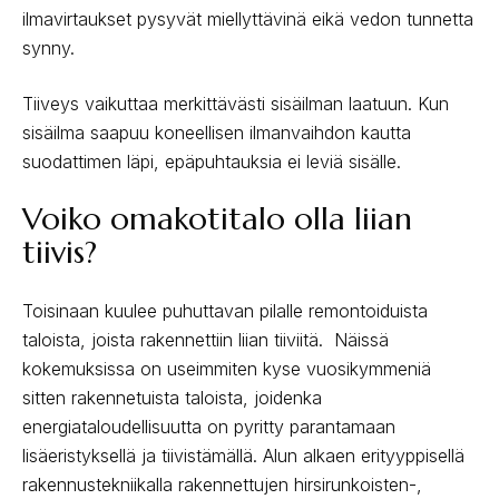
ilmavirtaukset pysyvät miellyttävinä eikä vedon tunnetta
synny.
Tiiveys vaikuttaa merkittävästi sisäilman laatuun. Kun
sisäilma saapuu koneellisen ilmanvaihdon kautta
suodattimen läpi, epäpuhtauksia ei leviä sisälle.
Voiko omakotitalo olla liian
tiivis?
Toisinaan kuulee puhuttavan pilalle remontoiduista
taloista, joista rakennettiin liian tiiviitä. Näissä
kokemuksissa on useimmiten kyse vuosikymmeniä
sitten rakennetuista taloista, joidenka
energiataloudellisuutta on pyritty parantamaan
lisäeristyksellä ja tiivistämällä. Alun alkaen erityyppisellä
rakennustekniikalla rakennettujen hirsirunkoisten-,