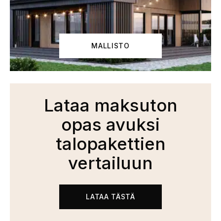
MALLISTO
Lataa maksuton
opas avuksi
talopakettien
vertailuun
LATAA TÄSTÄ