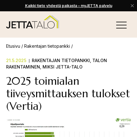
Kaikki tieto yhdestä paikasta – myJETTA palvelu
Skip
to
VALIKKO
content
Jetta-
Talo
Etusivu
/
Rakentajan tietopankki
/
21.5.2025
RAKENTAJAN TIETOPANKKI
,
TALON
RAKENTAMINEN
,
MIKSI JETTA-TALO
2025 toimialan
tiiveysmittauksen tulokset
(Vertia)