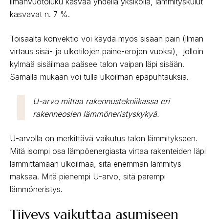
ilmanvuotoluku kasvaa yhdellä yksiköllä, lämmityskulut
kasvavat n. 7 %.
Toisaalta konvektio voi käydä myös sisään päin (ilman
virtaus sisä- ja ulkotilojen paine-erojen vuoksi), jolloin
kylmää sisäilmaa pääsee talon vaipan läpi sisään.
Samalla mukaan voi tulla ulkoilman epäpuhtauksia.
U-arvo mittaa rakennustekniikassa eri
rakenneosien lämmöneristyskykyä.
U-arvolla on merkittävä vaikutus talon lämmitykseen.
Mitä isompi osa lämpöenergiasta virtaa rakenteiden läpi
lämmittämään ulkoilmaa, sitä enemmän lämmitys
maksaa. Mitä pienempi U-arvo, sitä parempi
lämmöneristys.
Tiiveys vaikuttaa asumiseen