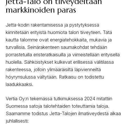
Jetta-Talo on tiiveydeltään
markkinoiden paras
Jetta-kodin rakentamisessa ja pystytyksessä
kiinnitetään erityistä huomiota talon tiiveyteen. Tätä
kautta talomme ovat energiatehokkaita, mukavia ja
turvallisia. Seinärakenteen saumakohdat tehdään
porrastetuilla eristeratkaisuilla ja viimeistellään erityisellä
huolella. Sähköistykset kulkevat erillisessä välitilassa
rakenteessa, jolloin ylimääräisiltä läpivienneiltä
höyrynsulussa vältytään. Ratkaisu on todistettu
laadukkaaksi.
Vertia Oy:n tekemässä tutkimuksessa 2024 mitattiin
Suomessa satoja talotehtaiden toteuttamia taloja.
Saamamme todistus Jetta-Talojen ilmatiiveydestä alkaa
juhlallisesti: