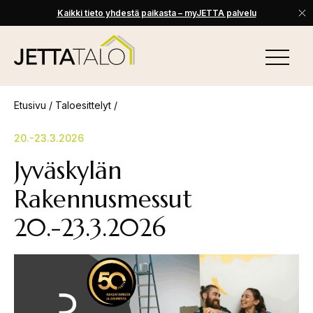
Kaikki tieto yhdestä paikasta – myJETTA palvelu
Skip
to
VALIKKO
content
Jetta-
Talo
Etusivu
/
Taloesittelyt
/
20.-23.3.2026
Jyväskylän
Rakennusmessut
20.-23.3.2026