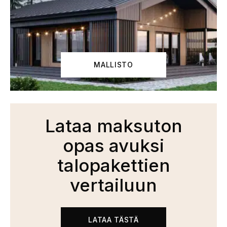
MALLISTO
Lataa maksuton
opas avuksi
talopakettien
vertailuun
LATAA TÄSTÄ