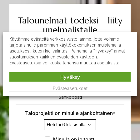
Talounelmat todeksi – liity
unelmalistalle
Käytämme evästeitä verkkosivustollamme, jotta voimme
tarjota sinulle paremman käyttökokemuksen muistamalla
Lähde matkalle kohti talounelmiesi
asetuksesi, kuten kielivalintasi. Painamalla “Hyväksy” annat
toteuttamista. Liity Unelmalistalle ja lähetämme
suostumuksen kaikkien evästeiden käyttöön.
sähköpostiisi inspiraatiota, hyötytietoa sekä
Evästeasetuksia voi koska tahansa muuttaa asetuksista.
ajankohtaisia kampanjoita. Voit poistua listalta
Hyväksy
milloin haluat.
Evästeasetukset
Sähköposti
*
Taloprojekti on minulle ajankohtainen
*
Minulla
Minulla on jo tontti