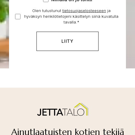
on
Olen tutustunut
tietosuojaselosteeseen
Hyväksyn
ja
jo
hyväksyn henkilötietojeni käsittelyn siinä kuvatulla
henkilötietojeni
tontti
tavalla.
*
käsittelyn
*
Ainutlaatuisten kotien tekijä