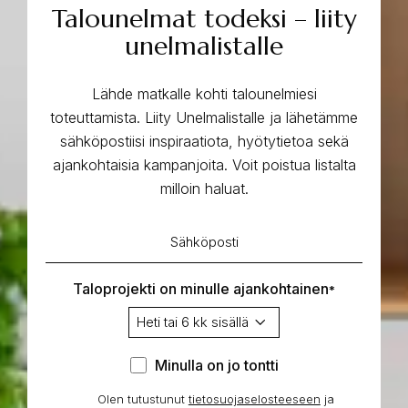
Talounelmat todeksi – liity
unelmalistalle
Lähde matkalle kohti talounelmiesi
toteuttamista. Liity Unelmalistalle ja lähetämme
sähköpostiisi inspiraatiota, hyötytietoa sekä
ajankohtaisia kampanjoita. Voit poistua listalta
milloin haluat.
Sähköposti
*
Taloprojekti on minulle ajankohtainen
*
Minulla
Minulla on jo tontti
on
Olen tutustunut
tietosuojaselosteeseen
Hyväksyn
ja
jo