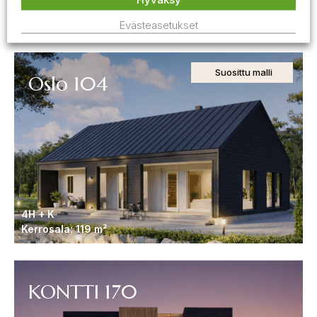
OH, K, 2 MH
Kerrosala: 96 m²
Evästeasetukset
Suosittu malli
Oslo 104
4H + K
Kerrosala: 119 m²
KONTTI 170