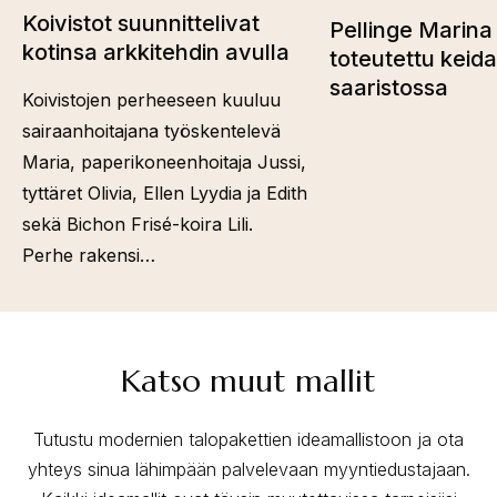
Koivistot suunnittelivat
Pellinge Marina 
kotinsa arkkitehdin avulla
toteutettu keid
saaristossa
Koivistojen perheeseen kuuluu
sairaanhoitajana työskentelevä
Maria, paperikoneenhoitaja Jussi,
tyttäret Olivia, Ellen Lyydia ja Edith
sekä Bichon Frisé-koira Lili.
Perhe rakensi…
Katso muut mallit
Tutustu modernien talopakettien ideamallistoon ja ota
yhteys sinua lähimpään palvelevaan myyntiedustajaan.