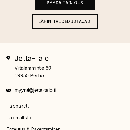
PYYDÄ TARJOUS
LÄHIN TALOEDUSTAJASI
Jetta-Talo
Viitalammintie 69,
69950 Perho
myynti@jetta-talo.fi
Talopaketti
Talomallisto
Toteutus & Rakentaminen