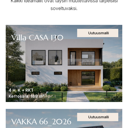
Kaikki ideamallit ovat täysin muutettavissa tarpeisiisi
soveltuvaksi.
Uutuusmalli
Villa CASA 130
4 H, K + RKT
Kerrosala: 189 m²
Uutuusmalli
VAKKA 66_2026