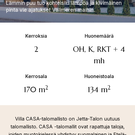
Lämmin puu tuo kohteisiin lämpöä ja kivimäinen
pinta vie ajatukset Välimeren maihin.
Kerroksia
Huonemäärä
2
OH, K, RKT + 4
mh
Kerrosala
Huoneistoala
2
2
170 m
134 m
Villa CASA-talomallisto on Jetta-Talon uutuus
talomallisto. CASA -talomallit ovat rapattuja taloja,
joiden muotokielessä yhdistyy suomalainen ja Etelä-