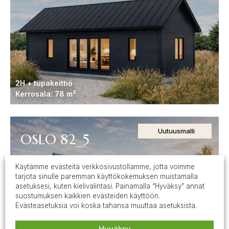
2H + tupakeittiö
Kerrosala: 78 m²
Uutuusmalli
OSLO 82_5
Käytämme evästeitä verkkosivustollamme, jotta voimme
tarjota sinulle paremman käyttökokemuksen muistamalla
asetuksesi, kuten kielivalintasi. Painamalla “Hyväksy” annat
suostumuksen kaikkien evästeiden käyttöön.
Evästeasetuksia voi koska tahansa muuttaa asetuksista.
Hyväksy