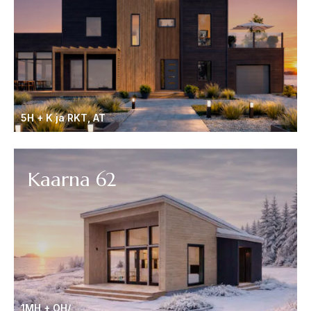
5H + K ja RKT, AT
Kaarna 62
1MH + OH/