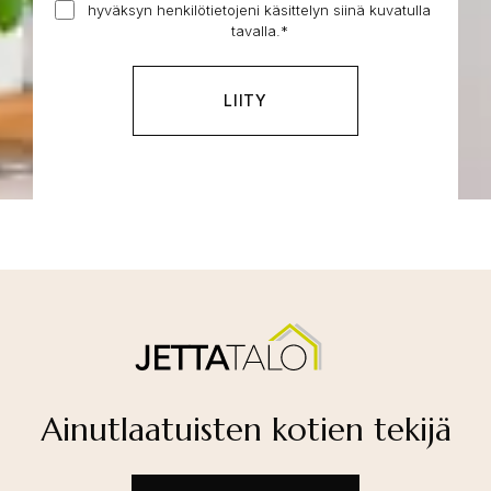
hyväksyn henkilötietojeni käsittelyn siinä kuvatulla
henkilötietojeni
tontti
tavalla.
*
käsittelyn
*
Ainutlaatuisten kotien tekijä