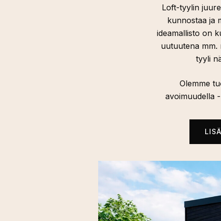
Loft-tyylin juur
kunnostaa ja mu
ideamallisto on k
uutuutena mm. r
tyyli 
Olemme tuo
avoimuudella - 
LIS