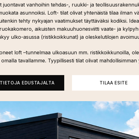
et juontavat vanhoihin tehdas-, ruukki- ja teollisuusrakennuksii
okata asunnoiksi. Loft- tilat olivat yhtenäistä tilaa ilman v
uitenkin tehty nykyajan vaatimukset täyttäväksi kodiksi. Idea
uokakomero, aikuisten makuuhuonesviitti vaate- ja kylpyh
näkyy ulko-asussa (ristikkoikkunat) ja oleskelutilojen avoimu
neet loft –tunnelmaa ulkoasuun mm. ristikkoikkunoilla, oles
omalla tavallamme. Tyypillisesti tilat olivat mahdollisimman y
ÄTIETOJA EDUSTAJALTA
TILAA ESITE