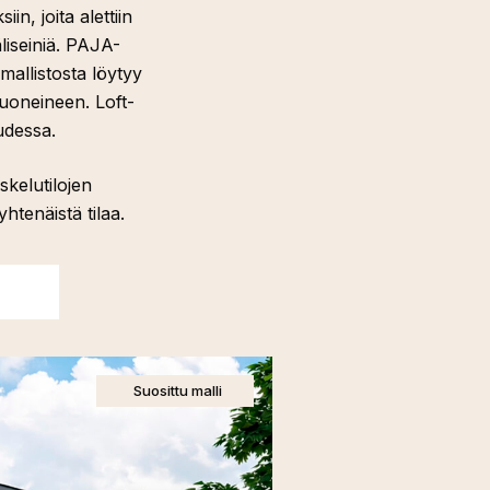
n, joita alettiin
äliseiniä. PAJA-
mallistosta löytyy
uoneineen. Loft-
udessa.
kelutilojen
htenäistä tilaa.
Suosittu malli