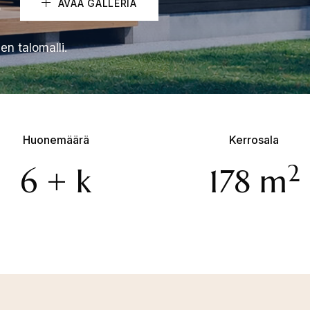
8
AVAA GALLERIA
en talomalli.
Huonemäärä
Kerrosala
2
6 + k
178 m