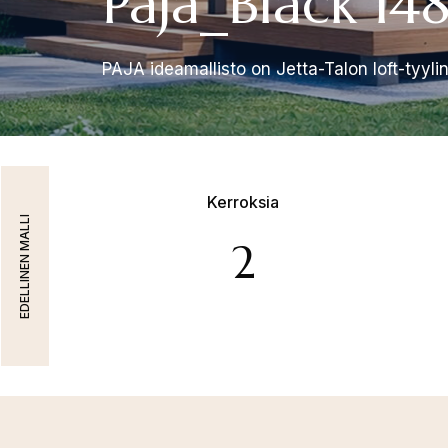
Paja_Black 14
PAJA ideamallisto on Jetta-Talon loft-tyylin
Kerroksia
EDELLINEN MALLI
2