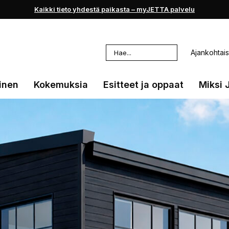
Kaikki tieto yhdestä paikasta – myJETTA palvelu
Haku:
Ajankohtais
inen
Kokemuksia
Esitteet ja oppaat
Miksi 