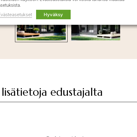
asetuksista.
Evästeasetukset
Hyväksy
lisätietoja edustajalta