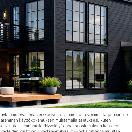
Käytämme evästeitä verkkosivustollamme, jotta voimme tarjota sinulle
paremman käyttökokemuksen muistamalla asetuksesi, kuten
kielivalintasi. Painamalla “Hyväksy” annat suostumuksen kaikkien
evästeiden käyttöön. Evästeasetuksia voi koska tahansa muuttaa