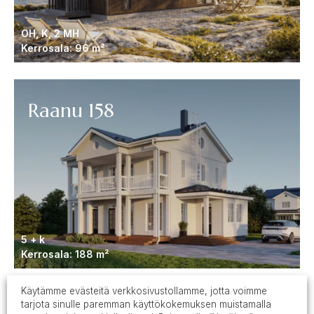
OH, K, 2 MH
Kerrosala: 96 m²
Raanu 158
5 + k
Kerrosala: 188 m²
Käytämme evästeitä verkkosivustollamme, jotta voimme
tarjota sinulle paremman käyttökokemuksen muistamalla
Uutuusmalli