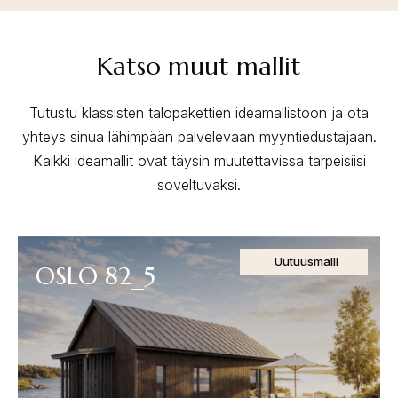
Katso muut mallit
Tutustu klassisten talopakettien ideamallistoon ja ota
yhteys sinua lähimpään palvelevaan myyntiedustajaan.
Kaikki ideamallit ovat täysin muutettavissa tarpeisiisi
soveltuvaksi.
Uutuusmalli
OSLO 82_5