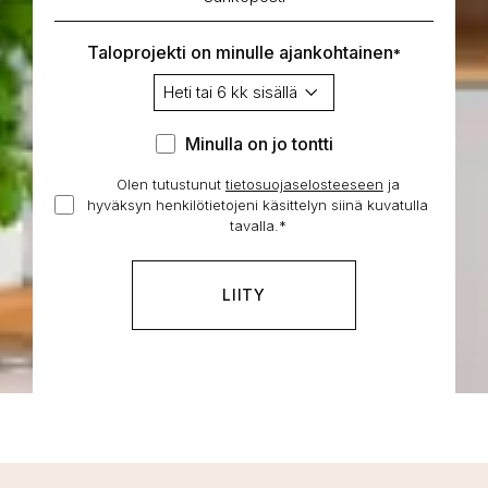
*
Taloprojekti on minulle ajankohtainen
*
Minulla
Minulla on jo tontti
on
Olen tutustunut
tietosuojaselosteeseen
Hyväksyn
ja
jo
hyväksyn henkilötietojeni käsittelyn siinä kuvatulla
henkilötietojeni
tontti
tavalla.
*
käsittelyn
*