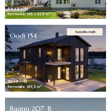
4 h + k + rkt
Kerrosala: 126 + 32,5 m²
Suosittu malli
Oodi 154
4h + k + rkt
Kerrosala: 185,5 m²
Raanu 207_B