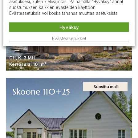
OSLO 87
asetuksesi, kuten kielivalintasi. Painamalla “Hyväksy” annat
suostumuksen kaikkien evästeiden käyttöön.
Evästeasetuksia voi koska tahansa muuttaa asetuksista.
Hyväksy
Evästeasetukset
OH, K, 3 MH
Kerrosala: 101 m²
Suosittu malli
Skoone 110+25