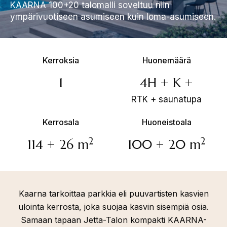
KAARNA 100+20 talomalli soveltuu niin
ympärivuotiseen asumiseen kuin loma-asumiseen.
Kerroksia
Huonemäärä
1
4H + K +
RTK + saunatupa
Kerrosala
Huoneistoala
2
2
114 + 26 m
100 + 20 m
Kaarna tarkoittaa parkkia eli puuvartisten kasvien
ulointa kerrosta, joka suojaa kasvin sisempiä osia.
Samaan tapaan Jetta-Talon kompakti KAARNA-