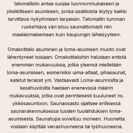
talomallisto antaa suojaa luonnonmukaiseen ja
yksilölliseen asumiseen, jonka sisätiloista löytyy kaikki
tarvittava nykyihmisen tarpeisiin. Talomallin tumman
ruskehtava väri istuu saumattomasti niin
maalaismaisemaan kuin kaupungin läheisyyteen.
Omakotitalo asuminen ja loma-asumisen muoto ovat
lähentyneet toisiaan. Omakotitaloihin halutaan entistä
enemmän mukavuuksia, jotka yleensä mielletään
loma-asumiseen, esimerkiksi uima-altaat, pihasaunat,
katetut terassit ym. Vastaavasti Loma-asunnoilta ja
kesähuviloilta haetaan enenevissä määrin
mukavuuksia, jotka ovat perinteisesti kuuluneet ns.
ykkösasuntoon. Saunaosasto sijaitsee erillisessä
saunarakennuksessa tuoden tuulahduksen loma-
asumisesta. Saunatupa soveltuu moneen. Huonetta
voidaan käyttää vierashuoneena tai työhuoneena.