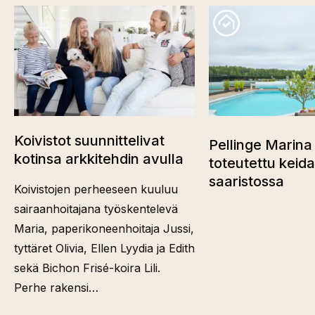
Koivistot suunnittelivat
Pellinge Marina 
kotinsa arkkitehdin avulla
toteutettu keid
saaristossa
Koivistojen perheeseen kuuluu
sairaanhoitajana työskentelevä
Maria, paperikoneenhoitaja Jussi,
tyttäret Olivia, Ellen Lyydia ja Edith
sekä Bichon Frisé-koira Lili.
Perhe rakensi…