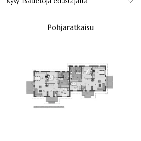
Kysy lisätietoja edustajalta
Pohjaratkaisu