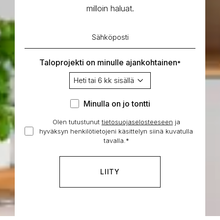
milloin haluat.
Sähköposti
*
Taloprojekti on minulle ajankohtainen
*
Minulla
Minulla on jo tontti
on
Olen tutustunut
tietosuojaselosteeseen
Hyväksyn
ja
jo
hyväksyn henkilötietojeni käsittelyn siinä kuvatulla
henkilötietojeni
tontti
tavalla.
*
käsittelyn
*