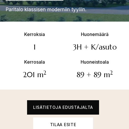
Paritalo klassisen moderniin tyyliin.
Kerroksia
Huonemäärä
1
3H + K/asuto
Kerrosala
Huoneistoala
2
2
201 m
89 + 89 m
LISÄTIETOJA EDUSTAJALTA
TILAA ESITE