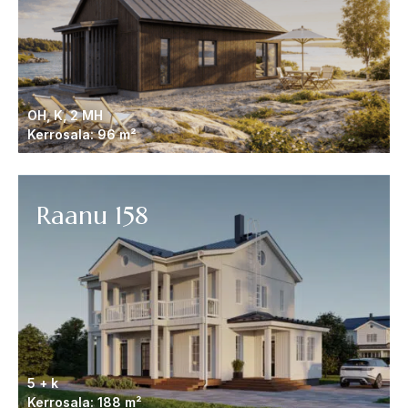
OH, K, 2 MH
Kerrosala: 96 m²
Raanu 158
5 + k
Kerrosala: 188 m²