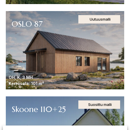
Uutuusmalli
OSLO 87
OH, K, 3 MH
Kerrosala: 101 m²
Suosittu malli
Skoone 110+25