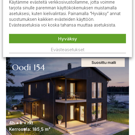
Käytämme evästeitä verkkosivustollamme, jotta voimme
tarjota sinulle paremman käyttökokemuksen muistamalla
asetuksesi, kuten kielivalintasi. Painamalla “Hyväksy” annat
suostumuksen kaikkien evästeiden käyttöön.
Evästeasetuksia voi koska tahansa muuttaa asetuksista.
4 h + k + rkt
Hyväksy
Kerrosala: 126 + 32,5 m²
Evästeasetukset
Suosittu malli
Oodi 154
4h + k + rkt
Kerrosala: 185,5 m²