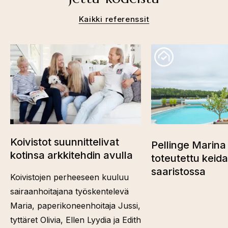
Kaikki referenssit
Koivistot suunnittelivat
Pellinge Marina 
kotinsa arkkitehdin avulla
toteutettu keid
saaristossa
Koivistojen perheeseen kuuluu
sairaanhoitajana työskentelevä
Maria, paperikoneenhoitaja Jussi,
tyttäret Olivia, Ellen Lyydia ja Edith