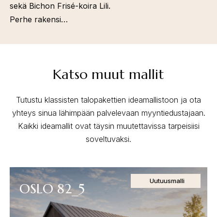
sekä Bichon Frisé-koira Lili.
Perhe rakensi…
Katso muut mallit
Tutustu klassisten talopakettien ideamallistoon ja ota
yhteys sinua lähimpään palvelevaan myyntiedustajaan.
Kaikki ideamallit ovat täysin muutettavissa tarpeisiisi
soveltuvaksi.
Uutuusmalli
OSLO 82_5