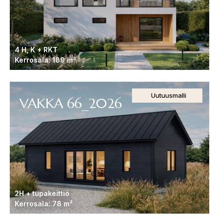
4 H, K + RKT
Kerrosala: 189 m²
Uutuusmalli
VAKKA 66_2026
2H + tupakeittiö
Kerrosala: 78 m²