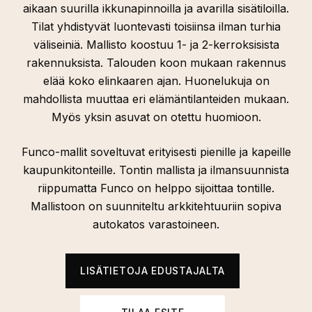
aikaan suurilla ikkunapinnoilla ja avarilla sisätiloilla.
Tilat yhdistyvät luontevasti toisiinsa ilman turhia
väliseiniä. Mallisto koostuu 1- ja 2-kerroksisista
rakennuksista. Talouden koon mukaan rakennus
elää koko elinkaaren ajan. Huonelukuja on
mahdollista muuttaa eri elämäntilanteiden mukaan.
Myös yksin asuvat on otettu huomioon.
Funco-mallit soveltuvat erityisesti pienille ja kapeille
kaupunkitonteille. Tontin mallista ja ilmansuunnista
riippumatta Funco on helppo sijoittaa tontille.
Mallistoon on suunniteltu arkkitehtuuriin sopiva
autokatos varastoineen.
LISÄTIETOJA EDUSTAJALTA