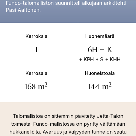
Funco-talomalliston suunnitteli alkujaan arkkitehti
Pasi Aaltonen.
Kerroksia
Huonemäärä
1
6H + K
+ KPH + S + KHH
Kerrosala
Huoneistoala
2
2
168 m
144 m
Talomallistoa on sittemmin päivitetty Jetta-Talon
toimesta. Funco-mallistossa on pyritty välttämään
hukkaneliöitä. Avaruus ja väljyyden tunne on saatu