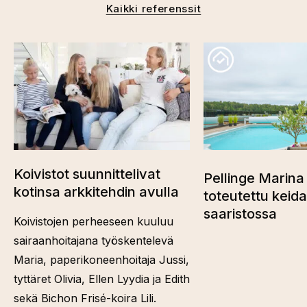
Kaikki referenssit
Koivistot suunnittelivat
Pellinge Marina 
kotinsa arkkitehdin avulla
toteutettu keid
saaristossa
Koivistojen perheeseen kuuluu
sairaanhoitajana työskentelevä
Maria, paperikoneenhoitaja Jussi,
tyttäret Olivia, Ellen Lyydia ja Edith
sekä Bichon Frisé-koira Lili.