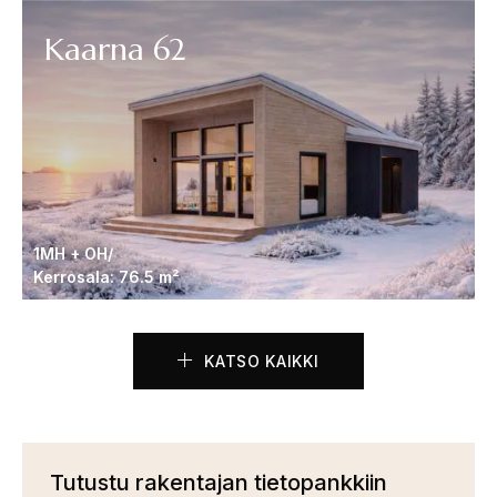
Kaarna 62
1MH + OH/
Kerrosala: 76.5 m²
KATSO KAIKKI
Tutustu rakentajan tietopankkiin