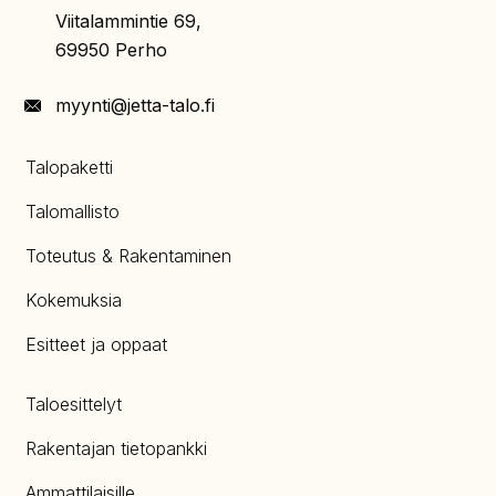
Viitalammintie 69,
69950 Perho
myynti@jetta-talo.fi
Talopaketti
Talomallisto
Toteutus & Rakentaminen
Kokemuksia
Esitteet ja oppaat
Taloesittelyt
Rakentajan tietopankki
Ammattilaisille