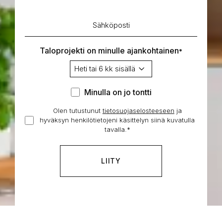
Sähköposti
*
Taloprojekti on minulle ajankohtainen
*
Minulla
Minulla on jo tontti
on
Olen tutustunut
tietosuojaselosteeseen
Hyväksyn
ja
jo
hyväksyn henkilötietojeni käsittelyn siinä kuvatulla
henkilötietojeni
tontti
tavalla.
*
käsittelyn
*