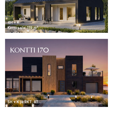
4H + K
Kerrosala: 119 m²
KONTTI 170
5H + K ja RKT, AT