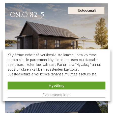
Uutuusmalli
OSLO 82_5
Käytämme evästeitä verkkosivustollamme, jotta voimme
tarjota sinulle paremman käyttökokemuksen muistamalla
OH, K, 2 MH
asetuksesi, kuten kielivalintasi. Painamalla “Hyväksy” annat
Kerrosala: 96 m²
suostumuksen kaikkien evästeiden käyttöön.
Evästeasetuksia voi koska tahansa muuttaa asetuksista.
Suosittu malli
Hyväksy
Oslo 104
Evästeasetukset