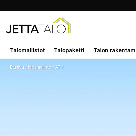
Skip
to
content
Jetta-
Talo
Talomallistot
Talopaketti
Talon rakentam
Etusivu
/
Ideamallisto
/
AT 1