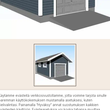
Käytämme evästeitä verkkosivustollamme, jotta voimme tarjota sinulle
paremman käyttökokemuksen muistamalla asetuksesi, kuten
kielivalintasi. Painamalla “Hyväksy” annat suostumuksen kaikkien
evästeiden käyttöön. Evästeasetuksia voi koska tahansa muuttaa