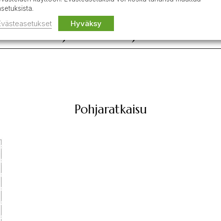
asetuksista.
Evästeasetukset
Hyväksy
lisätietoja edustajalta
Pohjaratkaisu