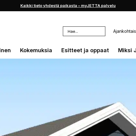
Kaikki tieto yhdestä paikasta – myJETTA palvelu
Haku:
Ajankohtais
inen
Kokemuksia
Esitteet ja oppaat
Miksi 