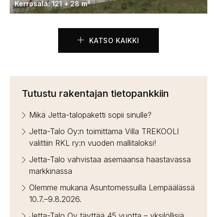
Kerrosala: 121 + 28 m²
KATSO KAIKKI
Tutustu rakentajan tietopankkiin
Mikä Jetta-talopaketti sopii sinulle?
Jetta-Talo Oy:n toimittama Villa TREKOOLI
valittiin RKL ry:n vuoden mallitaloksi!
Jetta-Talo vahvistaa asemaansa haastavassa
markkinassa
Olemme mukana Asuntomessuilla Lempäälässä
10.7.–9.8.2026.
Jetta-Talo Oy täyttää 45 vuotta – yksilöllisiä