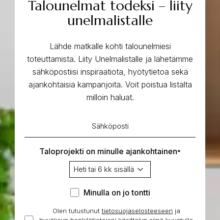
Talounelmat todeksi – liity
unelmalistalle
Lähde matkalle kohti talounelmiesi
toteuttamista. Liity Unelmalistalle ja lähetämme
sähköpostiisi inspiraatiota, hyötytietoa sekä
ajankohtaisia kampanjoita. Voit poistua listalta
milloin haluat.
Sähköposti
*
Taloprojekti on minulle ajankohtainen
*
Minulla
Minulla on jo tontti
on
Olen tutustunut
tietosuojaselosteeseen
Hyväksyn
ja
jo
hyväksyn henkilötietojeni käsittelyn siinä kuvatulla