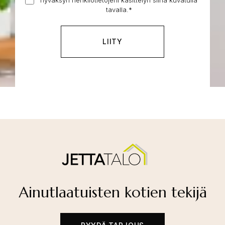
henkilötietojeni
tontti
tavalla.
*
käsittelyn
*
Ainutlaatuisten kotien tekijä