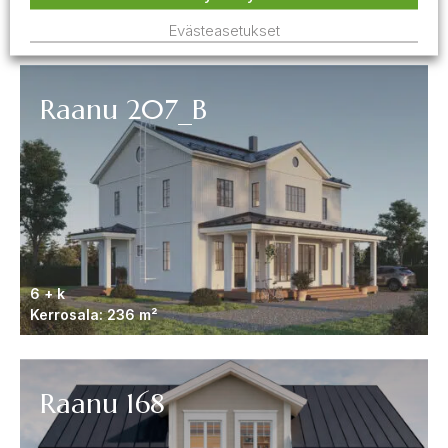
Kerrosala: 148 m²
Evästeasetukset
Raanu 207_B
6 + k
Kerrosala: 236 m²
Raanu 168