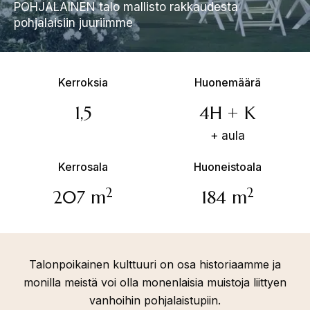
POHJALAINEN talo mallisto rakkaudesta
pohjalaisiin juuriimme
Kerroksia
Huonemäärä
1,5
4H + K
+ aula
Kerrosala
Huoneistoala
2
2
207 m
184 m
Talonpoikainen kulttuuri on osa historiaamme ja
monilla meistä voi olla monenlaisia muistoja liittyen
vanhoihin pohjalaistupiin.