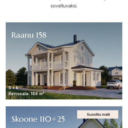
soveltuvaksi.
Raanu 158
5 + k
Kerrosala: 188 m²
Suosittu malli
Skoone 110+25