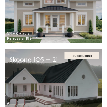
5H + K + aula
Kerrosala: 192 m²
Suosittu malli
Skoone 105 + 21
6