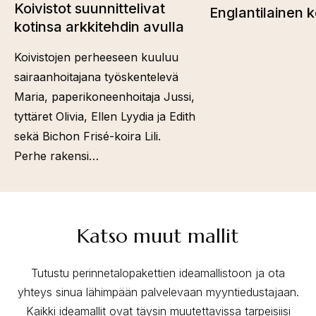
Koivistot suunnittelivat
Englantilainen 
kotinsa arkkitehdin avulla
Koivistojen perheeseen kuuluu
sairaanhoitajana työskentelevä
Maria, paperikoneenhoitaja Jussi,
tyttäret Olivia, Ellen Lyydia ja Edith
sekä Bichon Frisé-koira Lili.
Perhe rakensi…
Katso muut mallit
Tutustu perinnetalopakettien ideamallistoon ja ota
yhteys sinua lähimpään palvelevaan myyntiedustajaan.
Kaikki ideamallit ovat täysin muutettavissa tarpeisiisi