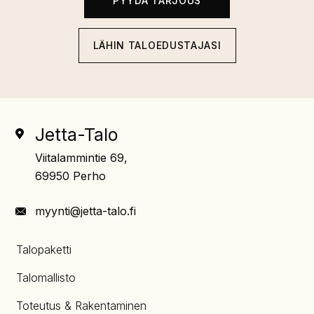
PYYDÄ TARJOUS
LÄHIN TALOEDUSTAJASI
Jetta-Talo
Viitalammintie 69,
69950 Perho
myynti@jetta-talo.fi
Talopaketti
Talomallisto
Toteutus & Rakentaminen