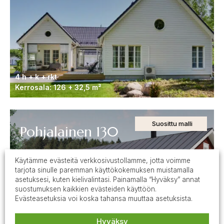
4 h + k + rkt
Kerrosala: 126 + 32,5 m²
Suosittu malli
Pohjalainen 130
Käytämme evästeitä verkkosivustollamme, jotta voimme
tarjota sinulle paremman käyttökokemuksen muistamalla
asetuksesi, kuten kielivalintasi. Painamalla “Hyväksy” annat
suostumuksen kaikkien evästeiden käyttöön.
Evästeasetuksia voi koska tahansa muuttaa asetuksista.
Hyväksy
4H + K