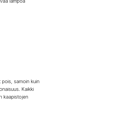
tävää lämpöä
et pois, samoin kuin
onaisuus. Kaikki
iin kaapistojen