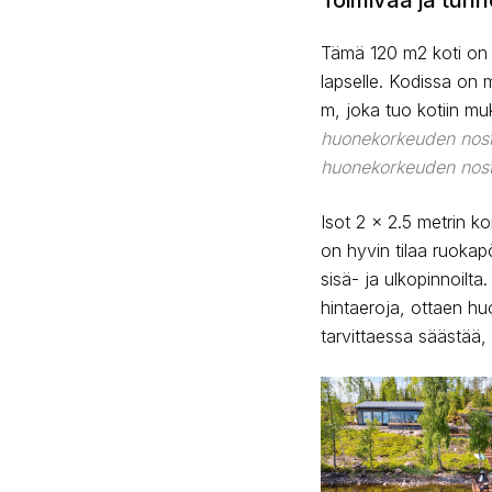
Toimivaa ja tunne
Tämä 120 m2 koti on su
lapselle. Kodissa on
m, joka tuo kotiin mu
huonekorkeuden nosto
huonekorkeuden nost
Isot 2 x 2.5 metrin ko
on hyvin tilaa ruokap
sisä- ja ulkopinnoilt
hintaeroja, ottaen h
tarvittaessa säästää,