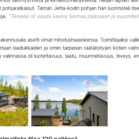
pohjaratkaisut. Tämän Jetta-kodin pohjan hän luonnisteli itse, 
ija.
”Tärkeää oli saada kaunis Saimaa pääosaan ja suunnitell
akennusala asetti omat mitoitushaasteensa. Toimittajaksi valiko
etaan laadukkaiden ja omiin tarpeisiin räätälöityjen kotien val
jan valinnassa oli luotettavuus, laatu, muunneltavuus, tiiveys, 