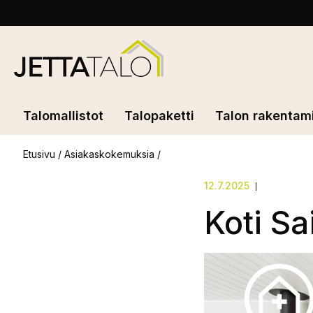
Skip
to
content
Jetta-
Talo
Talomallistot
Talopaketti
Talon rakentam
Etusivu
/
Asiakaskokemuksia
/
12.7.2025
Koti Sa