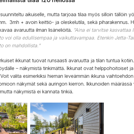
lmallista tilaa 120 neliössä
unniteltu aikuiselle, mutta tarjoaa tilaa myös silloin tällöin yöp
 mm. 3mh + avoin keittiö- ja oleskelutila, sekä piharakennus.
kavaa avaruutta ilman lisäneliöitä.
”Aina ei tarvitse kasvattaa l
 voi olla edullisempaa ja vaikuttavampaa. Etenkin Jetta-Ta
o on mahdollista.”
rkuiset ikkunat tuovat runsaasti avaruutta ja tilan tuntua kotii
öydälle – näkymistä tinkimättä. Ikkunat ovat helppohoitoiset j
a. Voit valita esimerkiksi hieman leveämmän ikkuna vaihtoehdon
uomioon näkymät sekä auringon kierron. Ikkunoiden määrässä 
 mutta näkymistä ei kannata tinkiä.