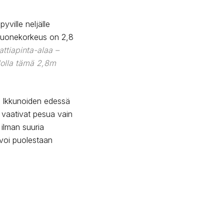
yville neljälle
 Huonekorkeus on 2,8
attiapinta-alaa –
lolla tämä 2,8m
n. Ikkunoiden edessä
a vaativat pesua vain
 ilman suuria
voi puolestaan