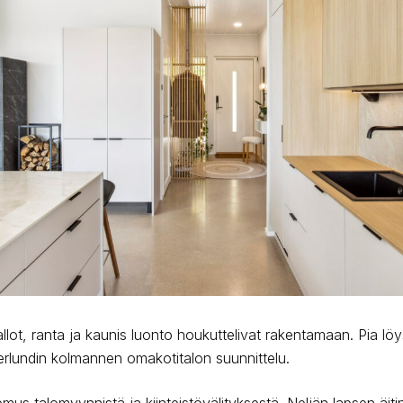
llot, ranta ja kaunis luonto houkuttelivat rakentamaan. Pia löy
sterlundin kolmannen omakotitalon suunnittelu.
kemus talomyynnistä ja kiinteistövälityksestä. Neljän lapsen äit