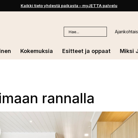
Kaikki tieto yhdestä paikasta – myJETTA palvelu
Haku:
Ajankohtais
inen
Kokemuksia
Esitteet ja oppaat
Miksi 
imaan rannalla