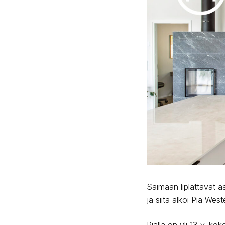
Saimaan liplattavat aa
ja siitä alkoi Pia We
Pialla on yli 13 v. ko