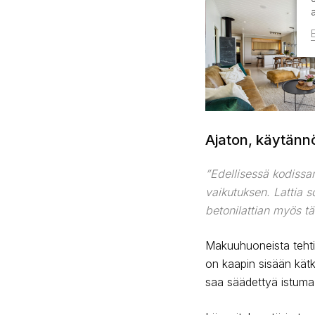
Ajaton, käytännö
”Edellisessä kodissani
vaikutuksen. Lattia s
betonilattian myös tä
Makuuhuoneista tehtii
on kaapin sisään kätk
saa säädettyä istuma