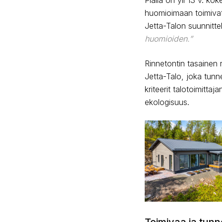
huomioimaan toimivat 
Jetta-Talon suunnittel
huomioiden.”
Rinnetontin tasainen r
Jetta-Talo, joka tunn
kriteerit talotoimitta
ekologisuus.