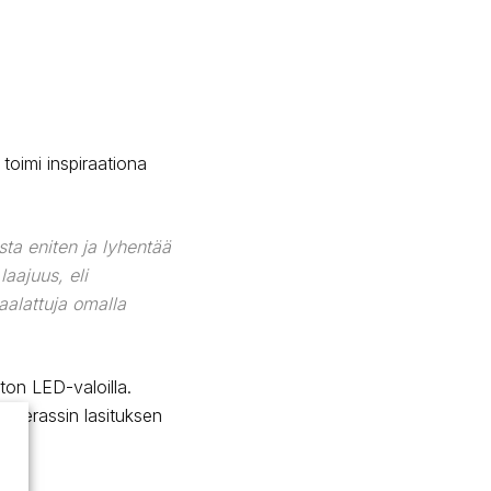
 toimi inspiraationa
ta eniten ja lyhentää
laajuus, eli
aalattuja omalla
ston LED-valoilla.
. Terassin lasituksen