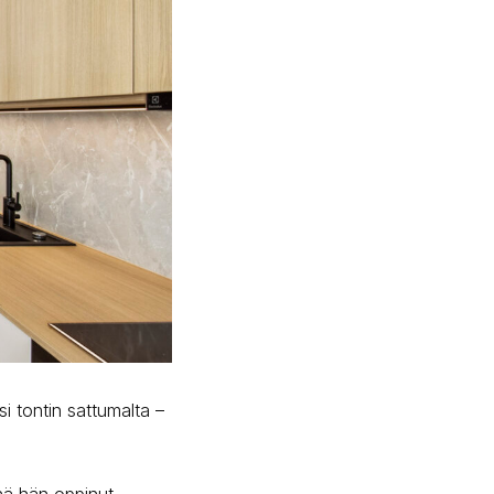
si tontin sattumalta –
inä hän oppinut