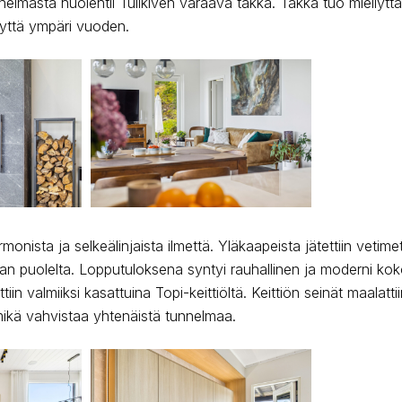
elmasta huolehtii Tulikiven varaava takka. Takka tuo miellyt
isyyttä ympäri vuoden.
armonista ja selkeälinjaista ilmettä. Yläkaapeista jätettiin vetim
lan puolelta. Lopputuloksena syntyi rauhallinen ja moderni kok
ttiin valmiiksi kasattuina Topi-keittiöltä. Keittiön seinät maalatt
ikä vahvistaa yhtenäistä tunnelmaa.