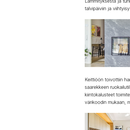
Lämmityksestä ja tunn
talvipäiviin ja viihty
Keittiöön toivottiin h
saarekkeen ruokailuti
kiintokalusteet toimite
värikoodin mukaan, m