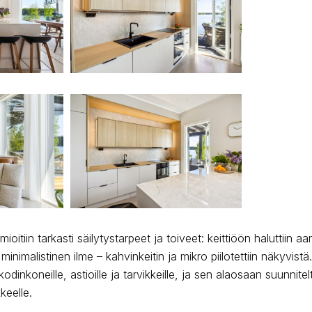
oitiin tarkasti säilytystarpeet ja toiveet: keittiöön haluttiin a
nimalistinen ilme – kahvinkeitin ja mikro piilotettiin näkyvist
odinkoneille, astioille ja tarvikkeille, ja sen alaosaan suunnitelt
kkeelle.