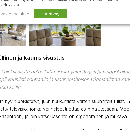
asetuksista.
Evästeasetukset
Hyväksy
llinen ja kaunis sisustus
 oli kiillotettu betonilattia, jonka yhtenäisyys ja helppohoitoi
opii kauniisti neutraalin ja luonnonläheisen värimaailman kans
hän kotiin.
n hyvin pelkistetyt, juuri nukkumista varten suunnitellut tila
etty televisio, jonka voi helposti ottaa esiin halutessaan. Moo
-asentoon, jolloin katseluasento on ergonominen ja mukava.