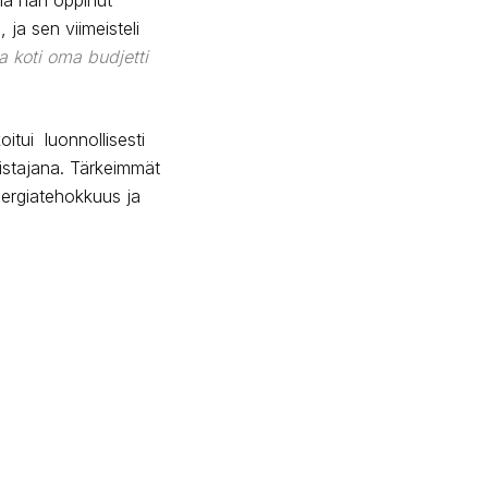
ja sen viimeisteli
a koti oma budjetti
itui luonnollisesti
mistajana. Tärkeimmät
energiatehokkuus ja