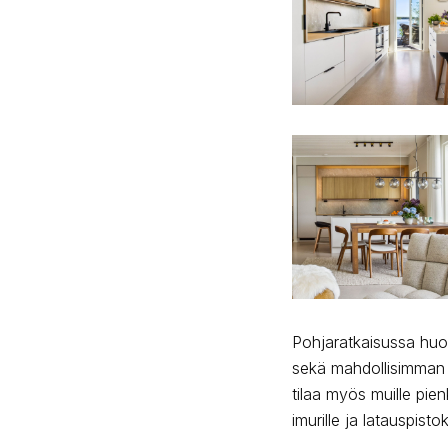
Pohjaratkaisussa huomi
sekä mahdollisimman mi
tilaa myös muille pienk
imurille ja latauspisto