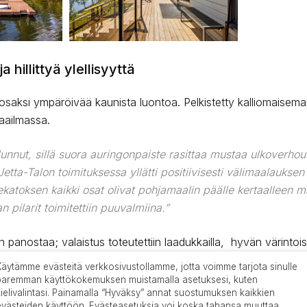
 hillittyä ylellisyyttä
a osaksi ympäröivää kaunista luontoa. Pelkistetty kalliomaisema
aailmassa.
unnut, sillä suora auringonpaiste rasittaa mustaa ulkoverhous
etta-Talon toimituksessa yllätti positiivisesti välimaalauksen 
katoksen kaikki osat olivat pohjamaalin päälle kertaalleen m
 pilarit toimitettiin puuvalmiina.”
in panostaa; valaistus toteutettiin laadukkailla, hyvän värintoi
huoneen keskuskaiutinjärjestelmä tuo arkeen ripauksen luksusta
Käytämme evästeitä verkkosivustollamme, jotta voimme tarjota sinulle
siliike – käytännöllinen ja kaunis ratkaisu ulko-oleskeluun.
paremman käyttökokemuksen muistamalla asetuksesi, kuten
kielivalintasi. Painamalla “Hyväksy” annat suostumuksen kaikkien
evästeiden käyttöön. Evästeasetuksia voi koska tahansa muuttaa