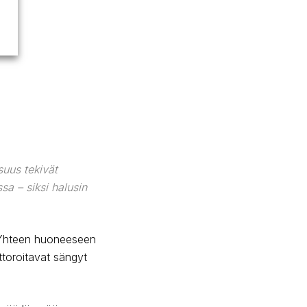
suus tekivät
sa – siksi halusin
t. Yhteen huoneeseen
ttoroitavat sängyt