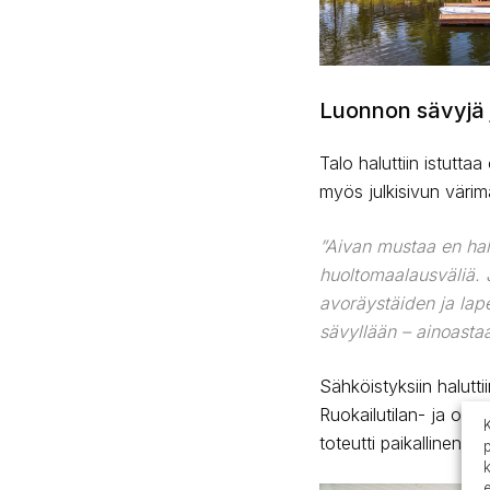
Luonnon sävyjä ja
Talo haluttiin istutta
myös julkisivun värim
”Aivan mustaa en hal
huoltomaalausväliä. J
avoräystäiden ja lape
sävyllään – ainoastaan
Sähköistyksiin halutti
Ruokailutilan- ja olo
toteutti paikallinen la