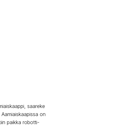
amiaiskaappi, saareke
ä. Aamiaiskaapissa on
iin paikka robotti-