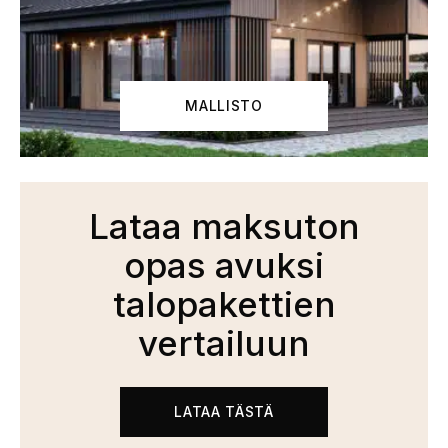
MALLISTO
Lataa maksuton
opas avuksi
talopakettien
vertailuun
LATAA TÄSTÄ