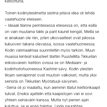
katsottuna.
Toinen kodinyleisilmettä siistinä pitävä idea oli tehdä
vaatehuone eteiseen.
– Ideaali tilanne perinteisessä eteisessä on, että esillä
on vain muutama takki ja parit kauniit kengät. Meillä se
ei ainakaan ole niin, joten ulkovaatteet ovat piilossa
liukuoven takana olevassa, isossa vaatehuoneessa.
Kodin värimaailmaa suunniteltiin myös tarkoin. Muun
muassa kiinteät kalusteet tilattiin Puustellilta Tikkurilan
erikoisvärein: keittiön ovissa se on Mediaani- ja
kodinhoitohuoneessa Kashmir-sävy. Kodin yleisten
tilojen seinäpinnat ovat muutoin valkoiset, mutta yksi
seinistä on Tikkurilan Myötätuuli-sävyinen.
-Seinä oli jo maalattu, kun aiemmin tilatut keittiönkaapit
tulivat. Ensiksi ajattelin että kaapistojen väri ei sovi
yhteen seinävärin kanssa. Mutta nyt pienen ajan
kuluttua, se ei enää häiritse, Linda naurahtaa.