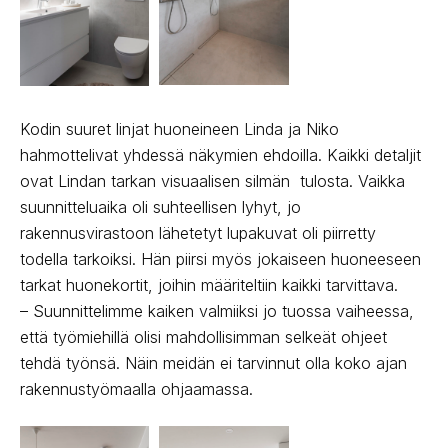
Kodin suuret linjat huoneineen Linda ja Niko
hahmottelivat yhdessä näkymien ehdoilla. Kaikki detaljit
ovat Lindan tarkan visuaalisen silmän tulosta. Vaikka
suunnitteluaika oli suhteellisen lyhyt, jo
rakennusvirastoon lähetetyt lupakuvat oli piirretty
todella tarkoiksi. Hän piirsi myös jokaiseen huoneeseen
tarkat huonekortit, joihin määriteltiin kaikki tarvittava.
– Suunnittelimme kaiken valmiiksi jo tuossa vaiheessa,
että työmiehillä olisi mahdollisimman selkeät ohjeet
tehdä työnsä. Näin meidän ei tarvinnut olla koko ajan
rakennustyömaalla ohjaamassa.