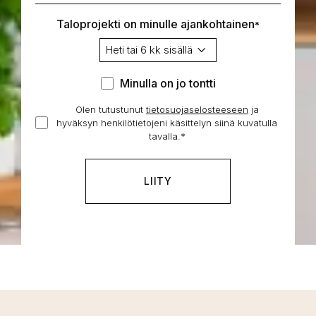
Taloprojekti on minulle ajankohtainen
*
Minulla
Minulla on jo tontti
on
Olen tutustunut
tietosuojaselosteeseen
Hyväksyn
ja
jo
hyväksyn henkilötietojeni käsittelyn siinä kuvatulla
henkilötietojeni
tontti
tavalla.
*
käsittelyn
*