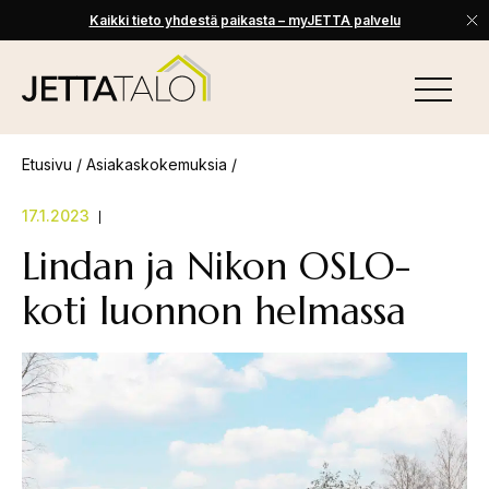
Kaikki tieto yhdestä paikasta – myJETTA palvelu
Skip
to
VALIKKO
content
Jetta-
Talo
Etusivu
/
Asiakaskokemuksia
/
17.1.2023
Lindan ja Nikon OSLO-
koti luonnon helmassa