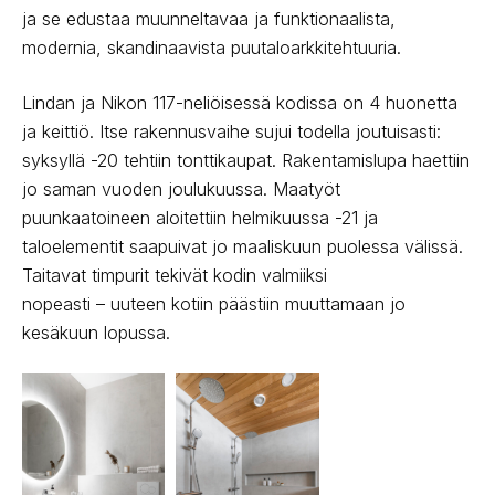
ja se edustaa muunneltavaa ja funktionaalista,
modernia, skandinaavista puutaloarkkitehtuuria.
Lindan ja Nikon 117-neliöisessä kodissa on 4 huonetta
ja keittiö. Itse rakennusvaihe sujui todella joutuisasti:
syksyllä -20 tehtiin tonttikaupat. Rakentamislupa haettiin
jo saman vuoden joulukuussa. Maatyöt
puunkaatoineen aloitettiin helmikuussa -21 ja
taloelementit saapuivat jo maaliskuun puolessa välissä.
Taitavat timpurit tekivät kodin valmiiksi
nopeasti – uuteen kotiin päästiin muuttamaan jo
kesäkuun lopussa.