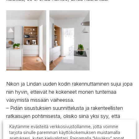
Nikon ja Lindan uuden kodin rakennuttaminen sujui jopa
niin hyvin, etteivät he kokeneet monen tuntemaa
väsymistä missään vaiheessa.
– Pidän sisustuksien suunnittelusta ja rakenteellisten
ratkaisujen pohtimisesta, olisiko siinä yksi syy, että
projekti ei tuntunut raskaalta
Käytämme evästeitä verkkosivustollamme, jotta voimme
missään vaiheessa.
tarjota sinulle paremman käyttökokemuksen muistamalla
asetuksesi, kuten kielivalintasi. Painamalla “Hyväksy” annat