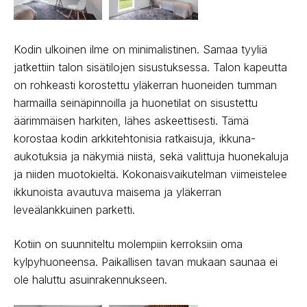
Kodin ulkoinen ilme on minimalistinen. Samaa tyyliä
jatkettiin talon sisätilojen sisustuksessa. Talon kapeutta
on rohkeas­ti korostettu yläkerran huoneiden tumman
harmailla seinäpinnoilla ja huonetilat on sisustettu
äärimmäisen harkiten, lähes askeettisesti. Tämä
korostaa kodin arkkitehtonisia ratkaisuja, ikkuna-
aukotuksia ja näkymiä niistä, sekä valittuja huonekaluja
ja niiden muotokieltä. Ko­konaisvaikutelman viimeistelee
ikkunoista avautuva maisema ja yläkerran
leveälankkuinen parketti.
Ko­tiin on suunniteltu molempiin kerroksiin oma
kylpyhuoneensa. Paikallisen tavan mukaan saunaa ei
ole haluttu asuinrakennukseen.