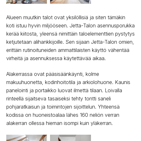
Alueen muutkin talot ovat yksilöllisiä ja siten tämäkin
koti istuu hyvin miljööseen. Jetta-Talon asennusporukka
kerää kiitosta, yleensä nimit­täin taloelementtien pystytys
ketjutetaan alihankkijoille. Sen sijaan Jetta-Talon omien,
erittäin rutinoituneiden ammattilaisten käyttö vä­hentää
virheitä ja asennuksessa käytettävää aikaa.
Alakerrassa ovat pääsisäänkäynti, kolme
makuuhuonetta, kodinhoitotila ja arkiolohuone. Kaunis
panelointi ja portaikko luovat ilmettä tilaan. Loivalla
rinteellä sijaitseva tasai­seksi tehty tontti saneli
pohjaratkaisun ja toimintojen sijoittelun. Yhteensä
kodissa on huoneistoalaa lähes 160 neliön verran
alaker­ran ollessa hieman isompi kuin yläkerran.