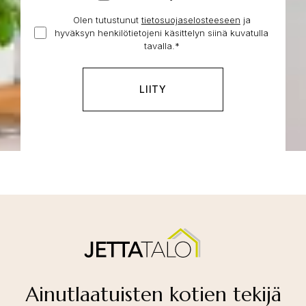
on
Olen tutustunut
tietosuojaselosteeseen
Hyväksyn
ja
jo
hyväksyn henkilötietojeni käsittelyn siinä kuvatulla
henkilötietojeni
tontti
tavalla.
*
käsittelyn
*
Ainutlaatuisten kotien tekijä