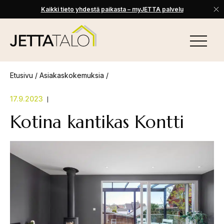
Kaikki tieto yhdestä paikasta – myJETTA palvelu
Skip
to
VALIKKO
content
Jetta-
Talo
Etusivu
/
Asiakaskokemuksia
/
17.9.2023
Kotina kantikas Kontti