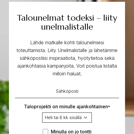
Talounelmat todeksi – liity
unelmalistalle
Lähde matkalle kohti talounelmiesi
toteuttamista. Liity Unelmalistalle ja lähetämme
sähköpostiisi inspiraatiota, hyötytietoa sekä
ajankohtaisia kampanjoita. Voit poistua listalta
milloin haluat.
Sähköposti
*
Taloprojekti on minulle ajankohtainen
*
Minulla
Minulla on jo tontti