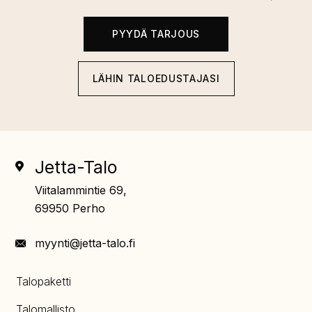
PYYDÄ TARJOUS
LÄHIN TALOEDUSTAJASI
Jetta-Talo
Viitalammintie 69,
69950 Perho
myynti@jetta-talo.fi
Talopaketti
Talomallisto