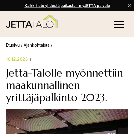
Kaikki tieto yhdestä paikasta – myJETTA palvelu
Skip
to
VALIKKO
content
Jetta-
Talo
Etusivu
/
Ajankohtaista
/
10.12.2023
Jetta-Talolle myönnettiin
maakunnallinen
yrittäjäpalkinto 2023.