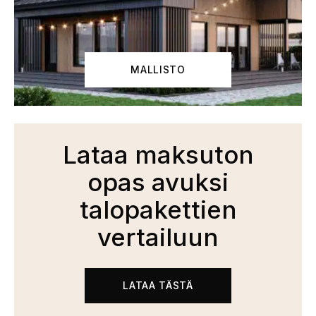
MALLISTO
Lataa maksuton
opas avuksi
talopakettien
vertailuun
LATAA TÄSTÄ