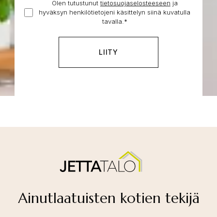
Olen tutustunut
tietosuojaselosteeseen
Hyväksyn
ja
jo
hyväksyn henkilötietojeni käsittelyn siinä kuvatulla
henkilötietojeni
tontti
tavalla.
*
käsittelyn
*
Ainutlaatuisten kotien tekijä