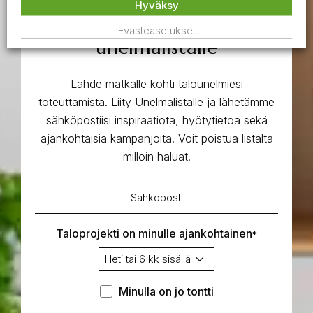
Hyväksy
Talounelmat todeksi – liity
Evästeasetukset
unelmalistalle
Lähde matkalle kohti talounelmiesi
toteuttamista. Liity Unelmalistalle ja lähetämme
sähköpostiisi inspiraatiota, hyötytietoa sekä
ajankohtaisia kampanjoita. Voit poistua listalta
milloin haluat.
Sähköposti
*
Taloprojekti on minulle ajankohtainen
*
Minulla
Minulla on jo tontti
on