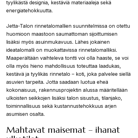
tyylikästä designia, kestäviä materiaaleja sekä
energiatehokkuutta.
Jetta-Talon rinnetalomallien suunnitelmissa on otettu
huomioon maastoon saumattoman sijoittumisen
lisäksi myös asuinmukavuus. Lähes jokainen
ideatalomalli on muokattavissa rinnetalomalliksi.
Maaperältään vaihteleva tontti voi olla haaste, se voi
olla myös hieno mahdollisuus toteuttaa laadukas,
kestävä ja tyylikäs rinnetalo – koti, joka palvelee siellä
asuvien tarpeita. Jotta saadaan luotua eheä
kokonaisuus, rakennusprojektin alussa määritellään
ulkoisten seikkojen lisäksi talon sisustus, tilanjako,
toiminnallisuus sekä kustannustehokkuus arjen
asumisen osalta.
Mahtavat maisemat – ihanat