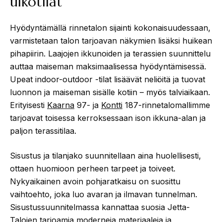
ulkotilat
Hyödyntämällä rinnetalon sijainti kokonaisuudessaan,
varmistetaan talon tarjoavan näkymien lisäksi huikean
pihapiirin. Laajojen ikkunoiden ja terassien suunnittelu
auttaa maiseman maksimaalisessa hyödyntämisessä.
Upeat indoor-outdoor -tilat lisäävät neliöitä ja tuovat
luonnon ja maiseman sisälle kotiin – myös talviaikaan.
Erityisesti
Kaarna
97- ja
Kontti
187-rinnetalomallimme
tarjoavat toisessa kerroksessaan ison ikkuna-alan ja
paljon terassitilaa.
Sisustus ja tilanjako suunnitellaan aina huolellisesti,
ottaen huomioon perheen tarpeet ja toiveet.
Nykyaikainen avoin pohjaratkaisu on suosittu
vaihtoehto, joka luo avaran ja ilmavan tunnelman.
Sisustussuunnitelmassa kannattaa suosia Jetta-
Talojen tarjoamia moderneja materiaaleja ja