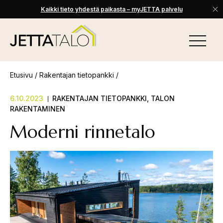
Kaikki tieto yhdestä paikasta – myJETTA palvelu
Skip
to
VALIKKO
content
Jetta-
Talo
Etusivu
/
Rakentajan tietopankki
/
6.10.2023
RAKENTAJAN TIETOPANKKI
,
TALON
RAKENTAMINEN
Moderni rinnetalo