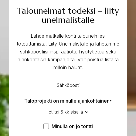
Talounelmat todeksi – liity
unelmalistalle
Lähde matkalle kohti talounelmiesi
toteuttamista. Liity Unelmalistalle ja lähetämme
sähköpostiisi inspiraatiota, hyötytietoa sekä
ajankohtaisia kampanjoita. Voit poistua listalta
milloin haluat.
Sähköposti
*
Taloprojekti on minulle ajankohtainen
*
Minulla
Minulla on jo tontti
on