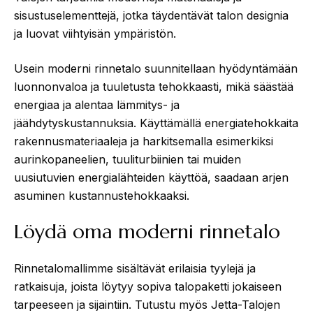
sisustuselementtejä, jotka täydentävät talon designia
ja luovat viihtyisän ympäristön.
Usein moderni rinnetalo suunnitellaan hyödyntämään
luonnonvaloa ja tuuletusta tehokkaasti, mikä säästää
energiaa ja alentaa lämmitys- ja
jäähdytyskustannuksia. Käyttämällä energiatehokkaita
rakennusmateriaaleja ja harkitsemalla esimerkiksi
aurinkopaneelien, tuuliturbiinien tai muiden
uusiutuvien energialähteiden käyttöä, saadaan arjen
asuminen kustannustehokkaaksi.
Löydä oma moderni rinnetalo
Rinnetalomallimme sisältävät erilaisia tyylejä ja
ratkaisuja, joista löytyy sopiva talopaketti jokaiseen
tarpeeseen ja sijaintiin. Tutustu myös Jetta-Talojen