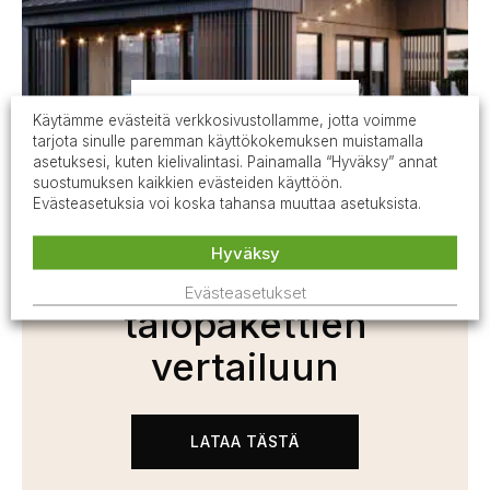
MALLISTO
Käytämme evästeitä verkkosivustollamme, jotta voimme
tarjota sinulle paremman käyttökokemuksen muistamalla
asetuksesi, kuten kielivalintasi. Painamalla “Hyväksy” annat
suostumuksen kaikkien evästeiden käyttöön.
Evästeasetuksia voi koska tahansa muuttaa asetuksista.
Lataa maksuton
Hyväksy
opas avuksi
Evästeasetukset
talopakettien
vertailuun
LATAA TÄSTÄ