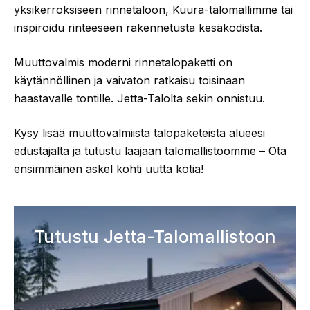
yksikerroksiseen rinnetaloon,
Kuura
-talomallimme tai
inspiroidu
rinteeseen rakennetusta kesäkodista
.
Muuttovalmis moderni rinnetalopaketti on
käytännöllinen ja vaivaton ratkaisu toisinaan
haastavalle tontille. Jetta-Talolta sekin onnistuu.
Kysy lisää muuttovalmiista talopaketeista
alueesi
edustajalta
ja tutustu
laajaan talomallistoomme
– Ota
ensimmäinen askel kohti uutta kotia!
Tutustu Jetta-Talomallistoon