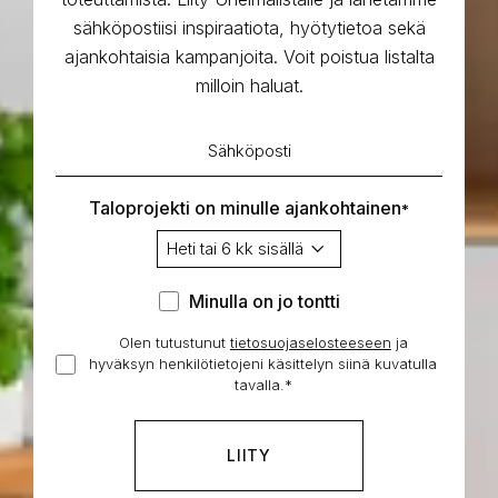
sähköpostiisi inspiraatiota, hyötytietoa sekä
ajankohtaisia kampanjoita. Voit poistua listalta
milloin haluat.
Sähköposti
*
Taloprojekti on minulle ajankohtainen
*
Minulla
Minulla on jo tontti
on
Olen tutustunut
tietosuojaselosteeseen
Hyväksyn
ja
jo
hyväksyn henkilötietojeni käsittelyn siinä kuvatulla
henkilötietojeni
tontti
tavalla.
*
käsittelyn
*