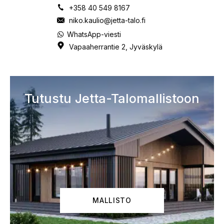
+358 40 549 8167
niko.kaulio@jetta-talo.fi
WhatsApp-viesti
Vapaaherrantie 2, Jyväskylä
Tutustu Jetta-Talomallistoon
MALLISTO