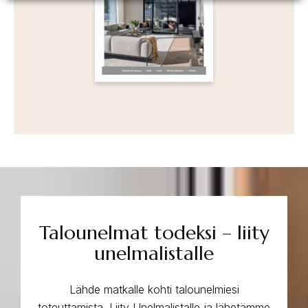
Talounelmat todeksi – liity
unelmalistalle
Lähde matkalle kohti talounelmiesi
toteuttamista. Liity Unelmalistalle ja lähetämme