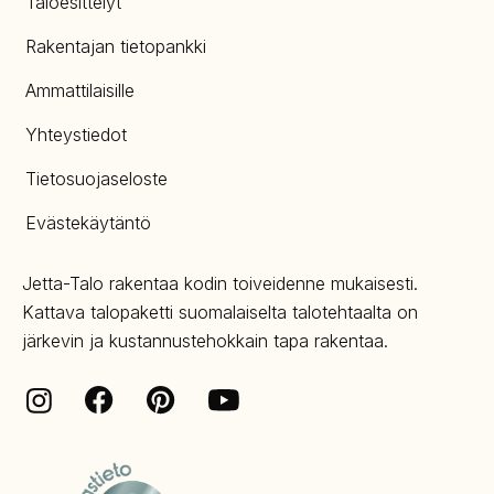
Taloesittelyt
Rakentajan tietopankki
Ammattilaisille
Yhteystiedot
Tietosuojaseloste
Evästekäytäntö
Jetta-Talo rakentaa kodin toiveidenne mukaisesti.
Kattava talopaketti suomalaiselta talotehtaalta on
järkevin ja kustannustehokkain tapa rakentaa.
Facebook
Pinterest
Instagram
Youtube