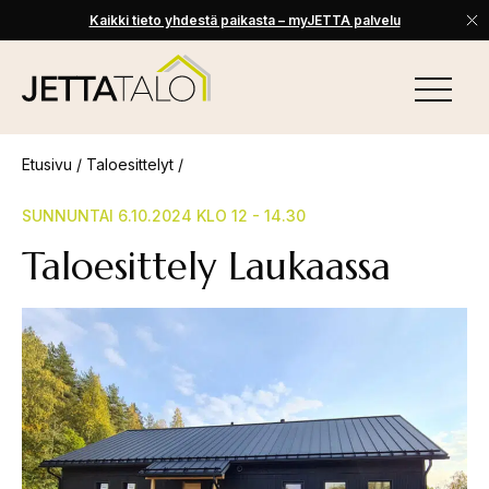
Kaikki tieto yhdestä paikasta – myJETTA palvelu
Skip
to
VALIKKO
content
Jetta-
Talo
Etusivu
/
Taloesittelyt
/
SUNNUNTAI 6.10.2024 KLO 12 - 14.30
Taloesittely Laukaassa